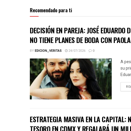
Recomendado para ti
DECISIÓN EN PAREJA: JOSÉ EDUARDO 
NO TIENE PLANES DE BODA CON PAOLA
BY
EDICION_VERITAS
24/07/2026
0
A pes
su pr
Eduar
RE
ESTRATEGIA MASIVA EN LA CAPITAL:
TESORO EN CDMX Y REGALARÁ UN MIL