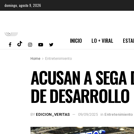
domingo, agosto 9, 2026
INICIO
LO + VIRAL
ESTA
Home
Entretenimiento
ACUSAN A SEGA 
DE DESARROLLO
BY
EDICION_VERITAS
09/09/2025
in
Entretenimiento