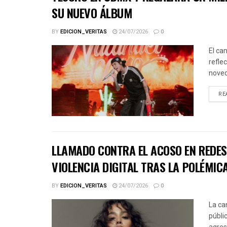
SU NUEVO ÁLBUM
BY
EDICION_VERITAS
24/07/2026
0
El ca
refle
noved
RE
LLAMADO CONTRA EL ACOSO EN REDES 
VIOLENCIA DIGITAL TRAS LA POLÉMICA
BY
EDICION_VERITAS
24/07/2026
0
La ca
públic