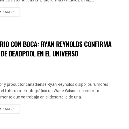
iones sistemáticas en plataformas virtuales, a raíz...
AD MORE
RIO CON BOCA: RYAN REYNOLDS CONFIRMA
DE DEADPOOL EN EL UNIVERSO
tor y productor canadiense Ryan Reynolds disipó los rumores
 el futuro cinematográfico de Wade Wilson al confirmar
almente que ya trabaja en el desarrollo de una...
AD MORE