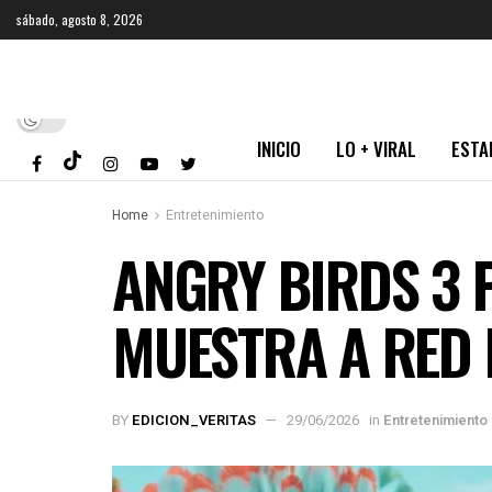
sábado, agosto 8, 2026
INICIO
LO + VIRAL
ESTA
Home
Entretenimiento
ANGRY BIRDS 3 
MUESTRA A RED 
BY
EDICION_VERITAS
29/06/2026
in
Entretenimiento