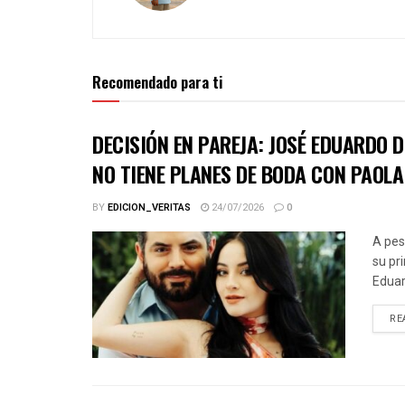
Recomendado para ti
DECISIÓN EN PAREJA: JOSÉ EDUARDO 
NO TIENE PLANES DE BODA CON PAOLA
BY
EDICION_VERITAS
24/07/2026
0
A pes
su pr
Eduar
RE