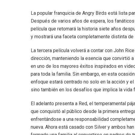
La popular franquicia de Angry Birds está lista pa
Después de varios años de espera, los fanáticos y
película que retomará la historia siete años des
y mostrará una faceta completamente distinta de 
La tercera película volverá a contar con John Rice
dirección, manteniendo la esencia que convirtió a
en uno de los mayores éxitos inspirados en vide
para toda la familia. Sin embargo, en esta ocasión
enfoque estará centrado no solo en la acción y el
sino también en los desafíos que implica la vida f
El adelanto presenta a Red, el temperamental pája
que conquistó al público desde la primera entrega
enfrentándose a una responsabilidad completam
nueva. Ahora está casado con Silver y ambos han
formado una familia al convertirse en padres de t