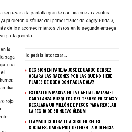
ra regresar a la pantalla grande con una nueva aventura.
a pudieron disfrutar del primer tráiler de Angry Birds 3,
pués de los acontecimientos vistos en la segunda entrega
su protagonista.
 en la
Te podría interesar...
 la saga
ojuegos
DECISIÓN EN PAREJA: JOSÉ EDUARDO DERBEZ
 el
ACLARA LAS RAZONES POR LAS QUE NO TIENE
 humor,
PLANES DE BODA CON PAOLA DALAY
amiliar.
ESTRATEGIA MASIVA EN LA CAPITAL: NATANAEL
CANO LANZA BÚSQUEDA DEL TESORO EN CDMX Y
ro rojo
REGALARÁ UN MILLÓN DE PESOS PARA REVELAR
,
LA FECHA DE SU NUEVO ÁLBUM
ente
LLAMADO CONTRA EL ACOSO EN REDES
SOCIALES: DANNA PIDE DETENER LA VIOLENCIA
res