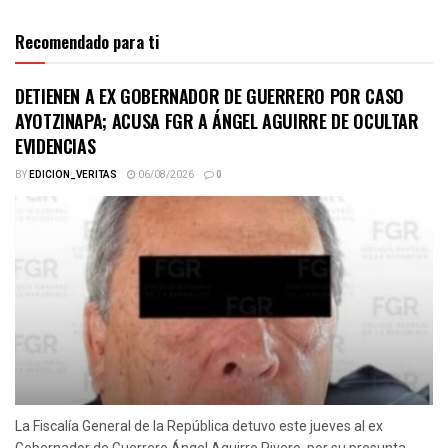
Recomendado para ti
DETIENEN A EX GOBERNADOR DE GUERRERO POR CASO
AYOTZINAPA; ACUSA FGR A ÁNGEL AGUIRRE DE OCULTAR
EVIDENCIAS
BY
EDICION_VERITAS
06/08/2026
0
La Fiscalía General de la República detuvo este jueves al ex
Gobernador de Guerrero Ángel Aguirre Rivero, por su presunta