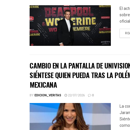
El ac
sobre
ofici
RE
CAMBIO EN LA PANTALLA DE UNIVISIO
SIÉNTESE QUIEN PUEDA TRAS LA POLÉ
MEXICANA
BY
EDICION_VERITAS
22/07/2026
0
La co
Jaram
Siént
como.