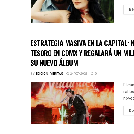
RE
ESTRATEGIA MASIVA EN LA CAPITAL:
TESORO EN CDMX Y REGALARÁ UN MIL
SU NUEVO ÁLBUM
BY
EDICION_VERITAS
24/07/2026
0
El ca
refle
noved
RE