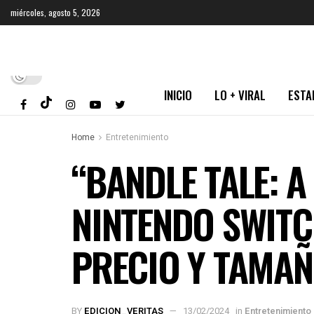
miércoles, agosto 5, 2026
INICIO
LO + VIRAL
ESTA
Home
Entretenimiento
“BANDLE TALE: A
NINTENDO SWITC
PRECIO Y TAMA
BY
EDICION_VERITAS
13/02/2024
in
Entretenimiento