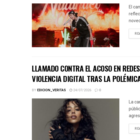
El ca
refle
noved
RE
LLAMADO CONTRA EL ACOSO EN REDES 
VIOLENCIA DIGITAL TRAS LA POLÉMICA
BY
EDICION_VERITAS
24/07/2026
0
La ca
públic
agres
RE