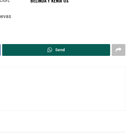
BELINDA Y KENIA OS
ción,
nuevas
Send