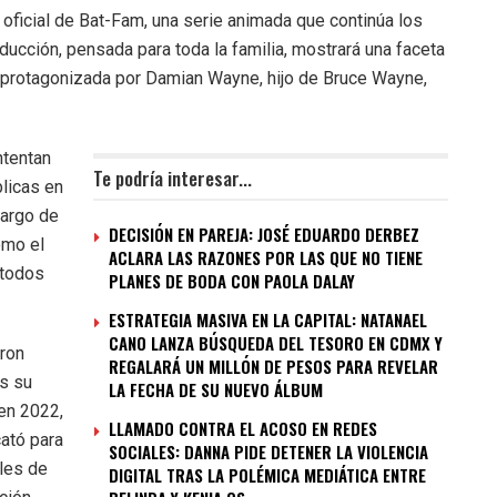
ficial de Bat-Fam, una serie animada que continúa los
ducción, pensada para toda la familia, mostrará una faceta
, protagonizada por Damian Wayne, hijo de Bruce Wayne,
ntentan
Te podría interesar...
blicas en
largo de
DECISIÓN EN PAREJA: JOSÉ EDUARDO DERBEZ
omo el
ACLARA LAS RAZONES POR LAS QUE NO TIENE
 todos
PLANES DE BODA CON PAOLA DALAY
ESTRATEGIA MASIVA EN LA CAPITAL: NATANAEL
CANO LANZA BÚSQUEDA DEL TESORO EN CDMX Y
ron
REGALARÁ UN MILLÓN DE PESOS PARA REVELAR
s su
LA FECHA DE SU NUEVO ÁLBUM
en 2022,
LLAMADO CONTRA EL ACOSO EN REDES
ató para
SOCIALES: DANNA PIDE DETENER LA VIOLENCIA
les de
DIGITAL TRAS LA POLÉMICA MEDIÁTICA ENTRE