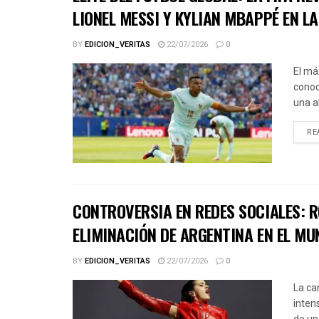
LIONEL MESSI Y KYLIAN MBAPPÉ EN L
BY
EDICION_VERITAS
22/07/2026
0
El má
conoc
una a
RE
CONTROVERSIA EN REDES SOCIALES: R
ELIMINACIÓN DE ARGENTINA EN EL MU
BY
EDICION_VERITAS
22/07/2026
0
La ca
inten