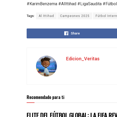
#KarimBenzema #AlIttihad #LigaSaudita #Fútbo
Tags:
Al Ittihad
Campeones 2025
Fútbol Inter
Share
Edicion_Veritas
Recomendado para ti
ELITE DEL FÚTBOL GLOBAL: LA FIFA R