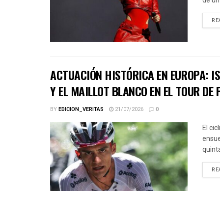
de un
RE
ACTUACIÓN HISTÓRICA EN EUROPA: IS
Y EL MAILLOT BLANCO EN EL TOUR DE 
BY
EDICION_VERITAS
21/07/2026
0
El ci
ensue
quinta
RE