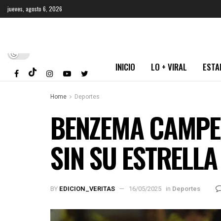
jueves, agosto 6, 2026
INICIO
LO + VIRAL
ESTA
Home
Deportes
BENZEMA CAMPEÓ
SIN SU ESTRELL
BY
EDICION_VERITAS
16/05/2025
in
Deportes