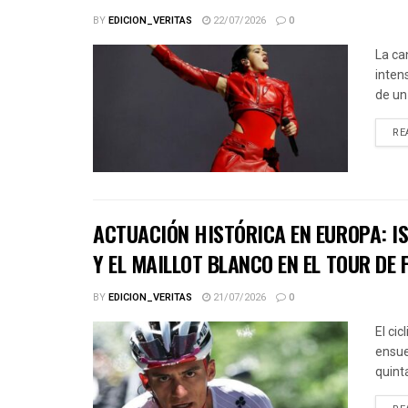
BY
EDICION_VERITAS
22/07/2026
0
La ca
inten
de un
RE
ACTUACIÓN HISTÓRICA EN EUROPA: IS
Y EL MAILLOT BLANCO EN EL TOUR DE 
BY
EDICION_VERITAS
21/07/2026
0
El ci
ensue
quinta