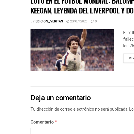
LUTO EN EL FÚTBOL MUNDIAL: BALOMP
KEEGAN, LEYENDA DEL LIVERPOOL Y D
BY
EDICION_VERITAS
20/07/2026
0
El fút
falle
los 7
RE
Deja un comentario
Tu dirección de correo electrónico no será publicada.
Lo
Comentario
*