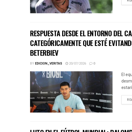
RE
RESPUESTA DESDE EL ENTORNO DEL CA
CATEGÓRICAMENTE QUE ESTÉ EVITAND
BETERBIEV
BY
EDICION_VERITAS
20/07/2026
0
El eq
desme
estar
RE