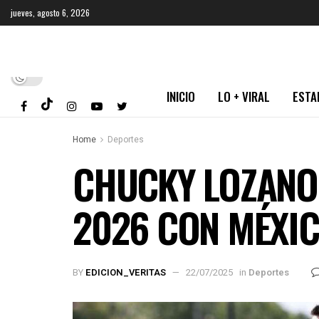
jueves, agosto 6, 2026
INICIO
LO + VIRAL
ESTA
Home
Deportes
CHUCKY LOZANO 
2026 CON MÉXI
BY
EDICION_VERITAS
22/07/2025
in
Deportes