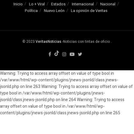
Inicio
Lo + Viral
Estados
Internacional
Nacional
Política
Nuevo León
La opinión de Veritas
© 2023
VeritasNoticias
-Noticias con tintas de oficio
.
Warning: Trying to access array offset on value of type bool in
/var/www/html/wp-content/plugins/jnews-jsonld/class.jnews-
jsonld.php on line 263 Warning: Trying to access array offset on value of
type bool in /var/www/html/wp-content/plugins/jnews-
jsonld/class.jnews-jsonld.php on line 264 Warning: Trying to access
array offset on value of type bool in /var/www/html/wp-
content/plugins/jnews-jsonld/class.jnews-jsonld.php on line 265