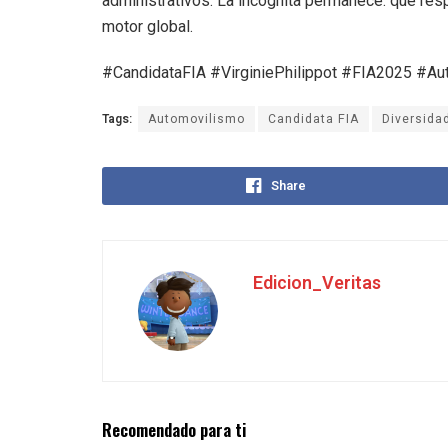
administrativos. La incógnita permanece: qué resp
motor global.
#CandidataFIA #VirginiePhilippot #FIA2025 #A
Tags:
Automovilismo
Candidata FIA
Diversida
Share
Edicion_Veritas
Recomendado para ti