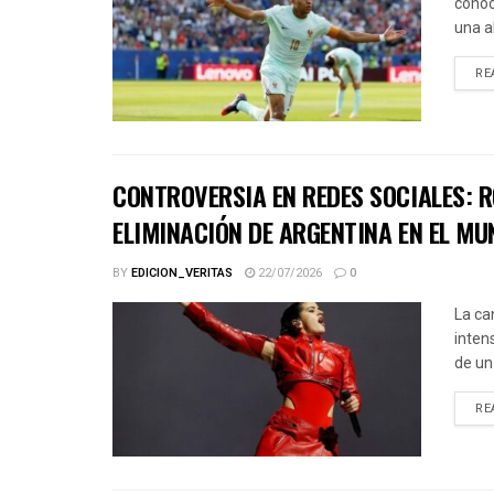
conoc
una a
RE
CONTROVERSIA EN REDES SOCIALES: R
ELIMINACIÓN DE ARGENTINA EN EL MU
BY
EDICION_VERITAS
22/07/2026
0
La ca
inten
de un
RE