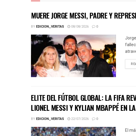
MUERE JORGE MESSI, PADRE Y REPRESE
BY
EDICION_VERITAS
08/08/2026
0
Jorge
falle
atrav
RE
ELITE DEL FÚTBOL GLOBAL: LA FIFA R
LIONEL MESSI Y KYLIAN MBAPPÉ EN L
BY
EDICION_VERITAS
22/07/2026
0
El má