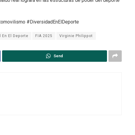
aldo real logrará en las estructuras de poder del deporte
utomovilismo #DiversidadEnElDeporte
d En El Deporte
FIA 2025
Virginie Philippot
Send