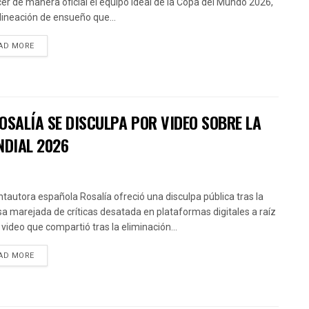
er de manera oficial el equipo ideal de la Copa del Mundo 2026,
lineación de ensueño que...
AD MORE
OSALÍA SE DISCULPA POR VIDEO SOBRE LA
NDIAL 2026
ntautora española Rosalía ofreció una disculpa pública tras la
sa marejada de críticas desatada en plataformas digitales a raíz
 video que compartió tras la eliminación...
AD MORE