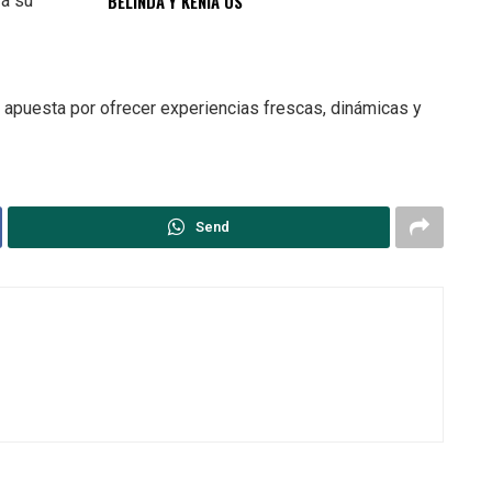
BELINDA Y KENIA OS
rá su
u apuesta por ofrecer experiencias frescas, dinámicas y
Send