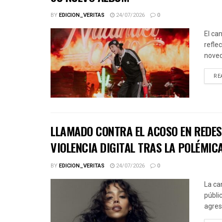
BY
EDICION_VERITAS
24/07/2026
0
El ca
refle
noved
RE
LLAMADO CONTRA EL ACOSO EN REDES 
VIOLENCIA DIGITAL TRAS LA POLÉMICA
BY
EDICION_VERITAS
24/07/2026
0
La ca
públic
agres