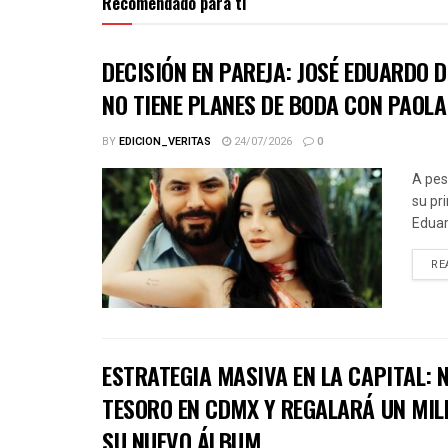
Recomendado para ti
DECISIÓN EN PAREJA: JOSÉ EDUARDO 
NO TIENE PLANES DE BODA CON PAOLA
BY
EDICION_VERITAS
24/07/2026
0
A pes
su pr
Eduar
RE
ESTRATEGIA MASIVA EN LA CAPITAL:
TESORO EN CDMX Y REGALARÁ UN MIL
SU NUEVO ÁLBUM