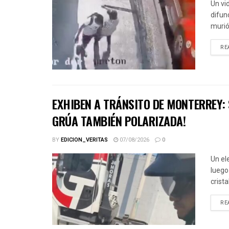
Un vi
difun
murió 
RE
EXHIBEN A TRÁNSITO DE MONTERREY:
GRÚA TAMBIÉN POLARIZADA!
BY
EDICION_VERITAS
07/08/2026
0
Un el
luego
crista
RE