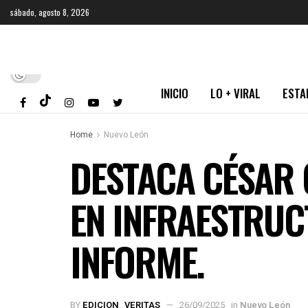
sábado, agosto 8, 2026
INICIO
LO + VIRAL
ESTA
Home
Nuevo León
DESTACA CÉSAR 
EN INFRAESTRUC
INFORME.
BY
EDICION_VERITAS
26/09/2025
in
Nuevo León