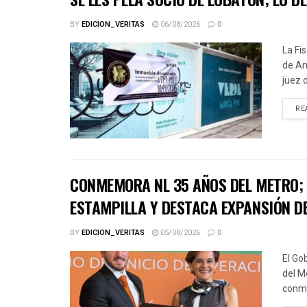
BY
EDICION_VERITAS
06/08/2026
0
La Fi
de An
juez d
RE
CONMEMORA NL 35 AÑOS DEL METRO; 
ESTAMPILLA Y DESTACA EXPANSIÓN D
BY
EDICION_VERITAS
05/08/2026
0
El Go
del M
conme