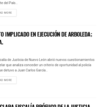
e del País...
AD MORE
TO IMPLICADO EN EJECUCIÓN DE ARBOLEDA;
A.
scalía de Justicia de Nuevo León abrió nuevos cuestionamientos
velar que analiza conceder un criterio de oportunidad al policía
que detuvo a Juan Carlos García...
AD MORE
ECLARA FISCALÍA PRÓFUGO DE LA JUSTICIA