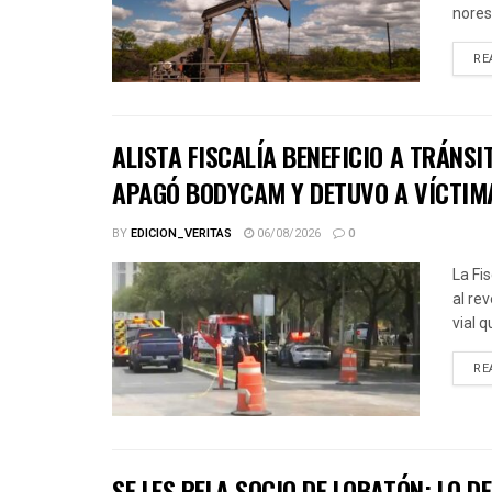
norest
RE
ALISTA FISCALÍA BENEFICIO A TRÁNSI
APAGÓ BODYCAM Y DETUVO A VÍCTIM
BY
EDICION_VERITAS
06/08/2026
0
La Fi
al re
vial 
RE
SE LES PELA SOCIO DE LOBATÓN; LO D