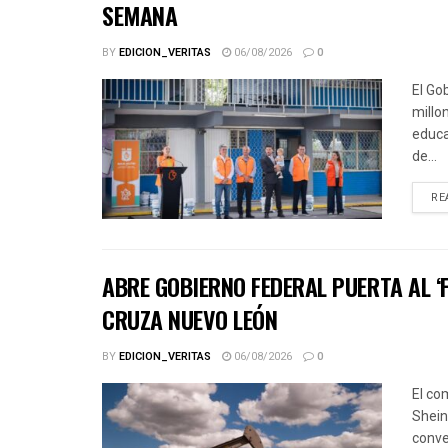
SEMANA
BY
EDICION_VERITAS
06/08/2026
0
El Go
millo
educa
de...
RE
ABRE GOBIERNO FEDERAL PUERTA AL ‘
CRUZA NUEVO LEÓN
BY
EDICION_VERITAS
06/08/2026
0
El co
Shein
conve