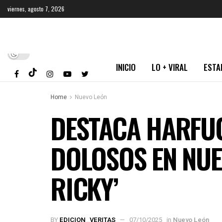
viernes, agosto 7, 2026
INICIO
LO + VIRAL
ESTA
Home
Nuevo León
DESTACA HARFUC
DOLOSOS EN NUE
RICKY’
BY
EDICION_VERITAS
07/10/2025
in
Nuevo León