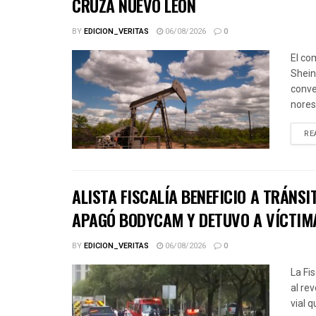
CRUZA NUEVO LEÓN
BY
EDICION_VERITAS
06/08/2026
0
El co
Shein
conve
norest
RE
ALISTA FISCALÍA BENEFICIO A TRÁNSI
APAGÓ BODYCAM Y DETUVO A VÍCTIM
BY
EDICION_VERITAS
06/08/2026
0
La Fi
al re
vial 