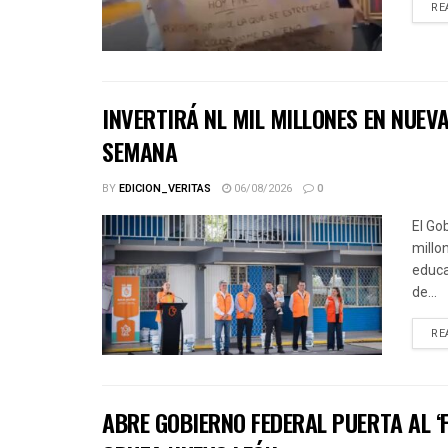
RE
INVERTIRÁ NL MIL MILLONES EN NUE
SEMANA
BY
EDICION_VERITAS
06/08/2026
0
El Go
millo
educa
de...
RE
ABRE GOBIERNO FEDERAL PUERTA AL ‘