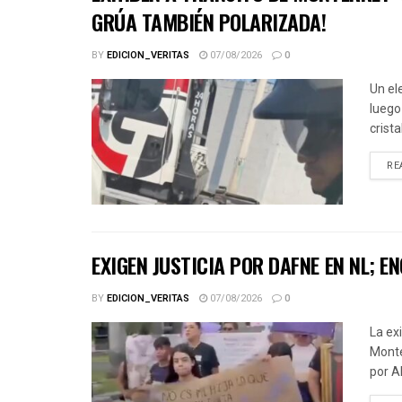
GRÚA TAMBIÉN POLARIZADA!
BY
EDICION_VERITAS
07/08/2026
0
Un el
luego
crista
RE
EXIGEN JUSTICIA POR DAFNE EN NL;
BY
EDICION_VERITAS
07/08/2026
0
La ex
Monte
por A