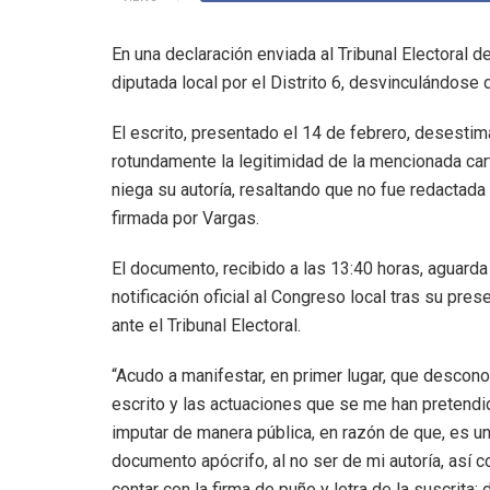
En una declaración enviada al Tribunal Electoral d
diputada local por el Distrito 6, desvinculándose 
El escrito, presentado el 14 de febrero, desestim
rotundamente la legitimidad de la mencionada car
niega su autoría, resaltando que no fue redactada 
firmada por Vargas.
El documento, recibido a las 13:40 horas, aguarda
notificación oficial al Congreso local tras su pres
ante el Tribunal Electoral.
“Acudo a manifestar, en primer lugar, que descon
escrito y las actuaciones que se me han pretendi
imputar de manera pública, en razón de que, es u
documento apócrifo, al no ser de mi autoría, así 
contar con la firma de puño y letra de la suscrita;