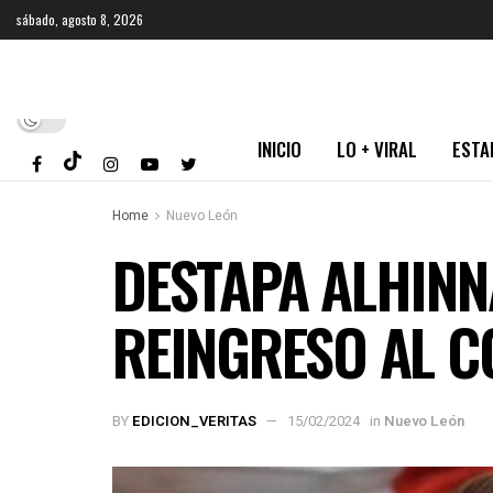
sábado, agosto 8, 2026
INICIO
LO + VIRAL
ESTA
Home
Nuevo León
DESTAPA ALHINNA
REINGRESO AL C
BY
EDICION_VERITAS
15/02/2024
in
Nuevo León