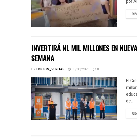
por A
RE
INVERTIRÁ NL MIL MILLONES EN NUE
SEMANA
BY
EDICION_VERITAS
06/08/2026
0
El Go
millo
educa
de...
RE