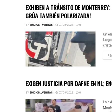
EXHIBEN A TRÁNSITO DE MONTERREY:
GRÚA TAMBIÉN POLARIZADA!
BY
EDICION_VERITAS
07/08/2026
0
Un el
luego
crista
RE
EXIGEN JUSTICIA POR DAFNE EN NL;
BY
EDICION_VERITAS
07/08/2026
0
La ex
Monte