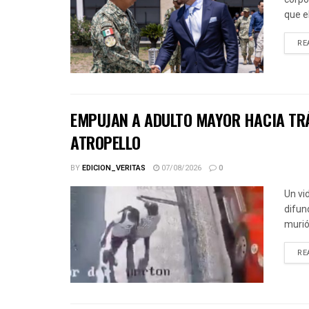
que e
RE
EMPUJAN A ADULTO MAYOR HACIA TRÁ
ATROPELLO
BY
EDICION_VERITAS
07/08/2026
0
Un vi
difun
murió 
RE