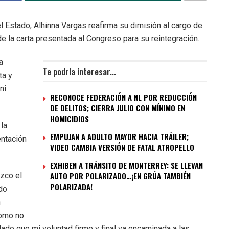
el Estado, Alhinna Vargas reafirma su dimisión al cargo de
de la carta presentada al Congreso para su reintegración.
a
Te podría interesar...
ta y
ni
RECONOCE FEDERACIÓN A NL POR REDUCCIÓN
DE DELITOS; CIERRA JULIO CON MÍNIMO EN
HOMICIDIOS
 la
EMPUJAN A ADULTO MAYOR HACIA TRÁILER;
entación
VIDEO CAMBIA VERSIÓN DE FATAL ATROPELLO
EXHIBEN A TRÁNSITO DE MONTERREY: SE LLEVAN
AUTO POR POLARIZADO…¡EN GRÚA TAMBIÉN
ozco el
POLARIZADA!
do
n
como no
 dado que mi voluntad firme y final va encaminada a las