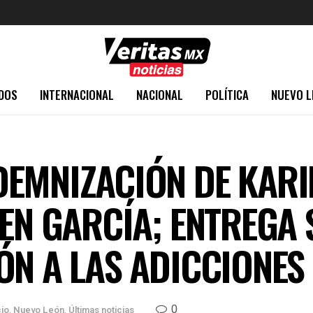
DOS
INTERNACIONAL
NACIONAL
POLÍTICA
NUEVO L
DEMNIZACIÓN DE KAR
EN GARCÍA; ENTREGA 
ÓN A LAS ADICCIONES
0
cio
,
Nuevo León
,
Últimas noticias