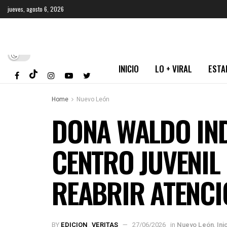
jueves, agosto 6, 2026
INICIO
LO + VIRAL
ESTA
Home
Nuevo León
DONA WALDO IN
CENTRO JUVENIL 
REABRIR ATENCI
BY
EDICION_VERITAS
27/06/2026
in
Nuevo León
,
Ini