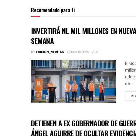
Recomendado para ti
INVERTIRÁ NL MIL MILLONES EN NUE
SEMANA
BY
EDICION_VERITAS
06/08/2026
0
El Go
millo
educa
de...
RE
DETIENEN A EX GOBERNADOR DE GUER
ÁNGEL AGUIRRE DE OCULTAR EVIDENCI