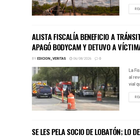
RE
ALISTA FISCALÍA BENEFICIO A TRÁNSI
APAGÓ BODYCAM Y DETUVO A VÍCTIM
BY
EDICION_VERITAS
06/08/2026
0
La Fi
al re
vial 
RE
SE LES PELA SOCIO DE LOBATÓN; LO D