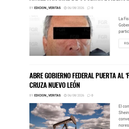
BY
EDICION_VERITAS
06/08/2026
0
La Fi
Gober
parti
RE
ABRE GOBIERNO FEDERAL PUERTA AL ‘
CRUZA NUEVO LEÓN
BY
EDICION_VERITAS
06/08/2026
0
El co
Shein
conve
norest