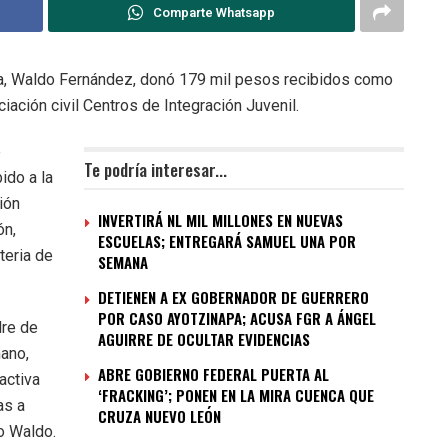
Comparte Whatsapp
ra, Waldo Fernández, donó 179 mil pesos recibidos como
iación civil Centros de Integración Juvenil.
e
Te podría interesar...
ido a la
ión
INVERTIRÁ NL MIL MILLONES EN NUEVAS
ón,
ESCUELAS; ENTREGARÁ SAMUEL UNA POR
teria de
SEMANA
DETIENEN A EX GOBERNADOR DE GUERRERO
POR CASO AYOTZINAPA; ACUSA FGR A ÁNGEL
dre de
AGUIRRE DE OCULTAR EVIDENCIAS
ano,
ABRE GOBIERNO FEDERAL PUERTA AL
activa
‘FRACKING’; PONEN EN LA MIRA CUENCA QUE
as a
CRUZA NUEVO LEÓN
jo Waldo.