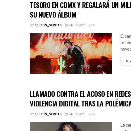
TESORO EN CDMX Y REGALARÁ UN MIL
SU NUEVO ÁLBUM
BY
EDICION_VERITAS
24/07/2026
0
El ca
refle
noved
RE
LLAMADO CONTRA EL ACOSO EN REDES 
VIOLENCIA DIGITAL TRAS LA POLÉMICA
BY
EDICION_VERITAS
24/07/2026
0
La ca