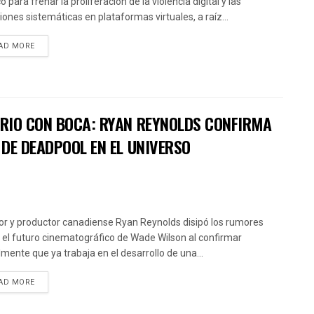
o para frenar la proliferación de la violencia digital y las
iones sistemáticas en plataformas virtuales, a raíz...
AD MORE
RIO CON BOCA: RYAN REYNOLDS CONFIRMA
DE DEADPOOL EN EL UNIVERSO
tor y productor canadiense Ryan Reynolds disipó los rumores
 el futuro cinematográfico de Wade Wilson al confirmar
almente que ya trabaja en el desarrollo de una...
AD MORE