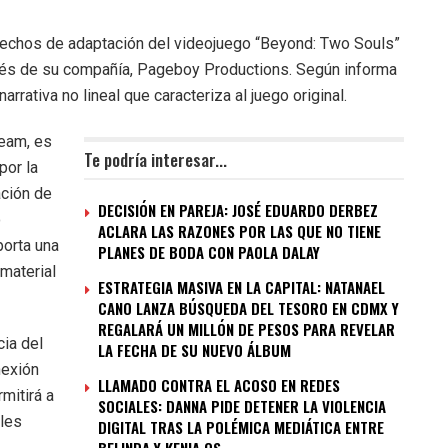
erechos de adaptación del videojuego “Beyond: Two Souls”
ravés de su compañía, Pageboy Productions. Según informa
arrativa no lineal que caracteriza al juego original.
ream, es
Te podría interesar...
por la
ación de
DECISIÓN EN PAREJA: JOSÉ EDUARDO DERBEZ
o
ACLARA LAS RAZONES POR LAS QUE NO TIENE
porta una
PLANES DE BODA CON PAOLA DALAY
material
ESTRATEGIA MASIVA EN LA CAPITAL: NATANAEL
CANO LANZA BÚSQUEDA DEL TESORO EN CDMX Y
REGALARÁ UN MILLÓN DE PESOS PARA REVELAR
cia del
LA FECHA DE SU NUEVO ÁLBUM
nexión
LLAMADO CONTRA EL ACOSO EN REDES
rmitirá a
SOCIALES: DANNA PIDE DETENER LA VIOLENCIA
ples
DIGITAL TRAS LA POLÉMICA MEDIÁTICA ENTRE