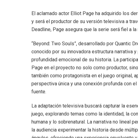
El aclamado actor Elliot Page ha adquirido los d
y será el productor de su versión televisiva a t
Deadline, Page asegura que la serie será fiel a la n
“Beyond: Two Souls”, desarrollado por Quantic D
conocido por su innovadora estructura narrativa y 
profundidad emocional de su historia. La particip
Page en el proyecto no solo como productor, sin
también como protagonista en el juego original, a
perspectiva única y una conexión profunda con el 
fuente.
La adaptación televisiva buscará capturar la esen
juego, explorando temas como la identidad, la co
humana y lo sobrenatural. La narrativa no lineal pe
la audiencia experimentar la historia desde múlti
ángulos, ofreciendo una experiencia envolvente y