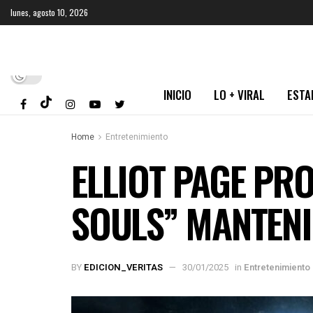
lunes, agosto 10, 2026
INICIO
LO + VIRAL
ESTA
Home
Entretenimiento
ELLIOT PAGE PR
SOULS” MANTENI
BY
EDICION_VERITAS
30/01/2025
in
Entretenimiento