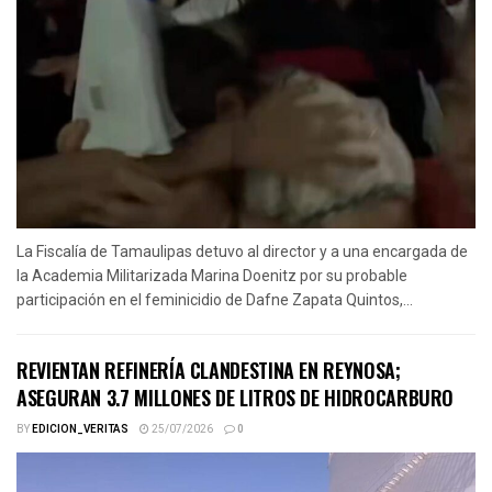
La Fiscalía de Tamaulipas detuvo al director y a una encargada de
la Academia Militarizada Marina Doenitz por su probable
participación en el feminicidio de Dafne Zapata Quintos,...
REVIENTAN REFINERÍA CLANDESTINA EN REYNOSA;
ASEGURAN 3.7 MILLONES DE LITROS DE HIDROCARBURO
BY
EDICION_VERITAS
25/07/2026
0