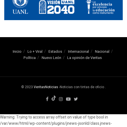
Inicio
Lo + Viral
Estados
Internacional
Nacional
Política
Nuevo León
La opinión de Veritas
© 2023
VeritasNoticias
-Noticias con tintas de oficio
.
Warning: Trying to access array offset on value of type bool in
/var/www/html/wp-content/plugins/jnews-jsonld/class.jnews-