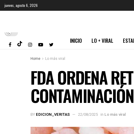
jueves, agosto 6, 2026
INICIO
LO + VIRAL
ESTA
Home
Lo más viral
FDA ORDENA RET
CONTAMINACIÓN
BY
EDICION_VERITAS
22/08/2025
in
Lo más viral