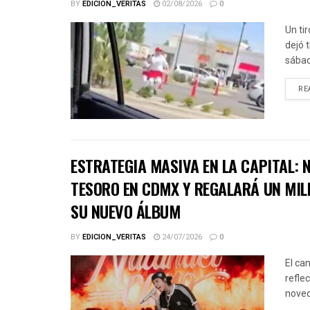
BY
EDICION_VERITAS
02/08/2026
0
Un ti
dejó 
sábad
RE
ESTRATEGIA MASIVA EN LA CAPITAL:
TESORO EN CDMX Y REGALARÁ UN MIL
SU NUEVO ÁLBUM
BY
EDICION_VERITAS
24/07/2026
0
El ca
refle
noved