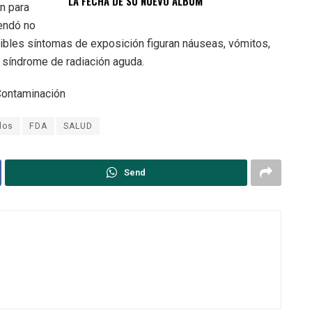
LA FECHA DE SU NUEVO ÁLBUM
ón para
endó no
ibles síntomas de exposición figuran náuseas, vómitos,
 síndrome de radiación aguda.
ontaminación
dos
FDA
SALUD
Send