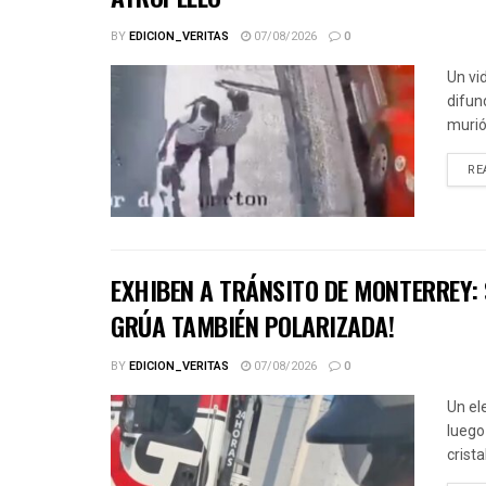
BY
EDICION_VERITAS
07/08/2026
0
Un vi
difun
murió 
RE
EXHIBEN A TRÁNSITO DE MONTERREY:
GRÚA TAMBIÉN POLARIZADA!
BY
EDICION_VERITAS
07/08/2026
0
Un el
luego
crista