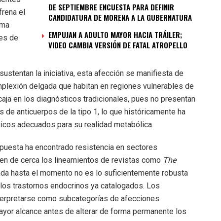
DE SEPTIEMBRE ENCUESTA PARA DEFINIR
frena el
CANDIDATURA DE MORENA A LA GUBERNATURA
rma
EMPUJAN A ADULTO MAYOR HACIA TRÁILER;
les de
VIDEO CAMBIA VERSIÓN DE FATAL ATROPELLO
ustentan la iniciativa, esta afección se manifiesta de
plexión delgada que habitan en regiones vulnerables de
caja en los diagnósticos tradicionales, pues no presentan
s de anticuerpos de la tipo 1, lo que históricamente ha
icos adecuados para su realidad metabólica.
propuesta ha encontrado resistencia en sectores
uen de cerca los lineamientos de revistas como
The
lada hasta el momento no es lo suficientemente robusta
 los trastornos endocrinos ya catalogados. Los
terpretarse como subcategorías de afecciones
yor alcance antes de alterar de forma permanente los