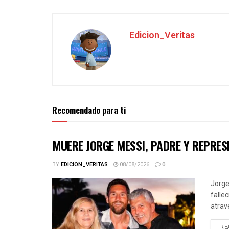
Edicion_Veritas
Recomendado para ti
MUERE JORGE MESSI, PADRE Y REPRESE
BY
EDICION_VERITAS
08/08/2026
0
Jorge
falle
atrav
RE