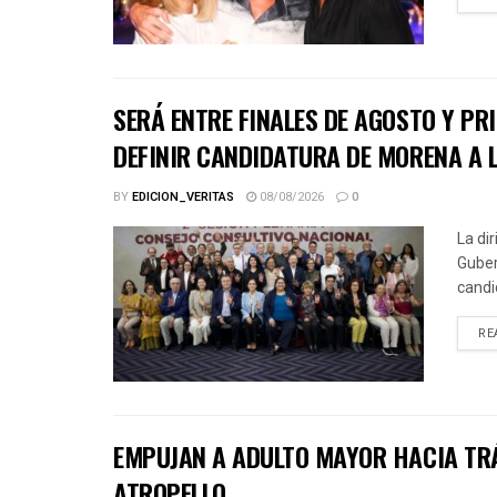
SERÁ ENTRE FINALES DE AGOSTO Y PR
DEFINIR CANDIDATURA DE MORENA A
BY
EDICION_VERITAS
08/08/2026
0
La di
Guber
candid
RE
EMPUJAN A ADULTO MAYOR HACIA TRÁ
ATROPELLO