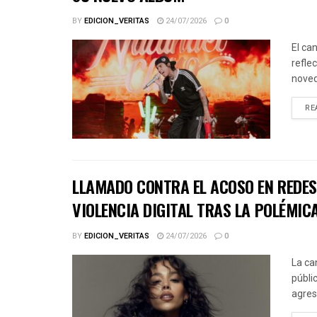
BY
EDICION_VERITAS
24/07/2026
0
El ca
refle
noved
RE
LLAMADO CONTRA EL ACOSO EN REDES 
VIOLENCIA DIGITAL TRAS LA POLÉMICA
BY
EDICION_VERITAS
24/07/2026
0
La ca
públic
agres