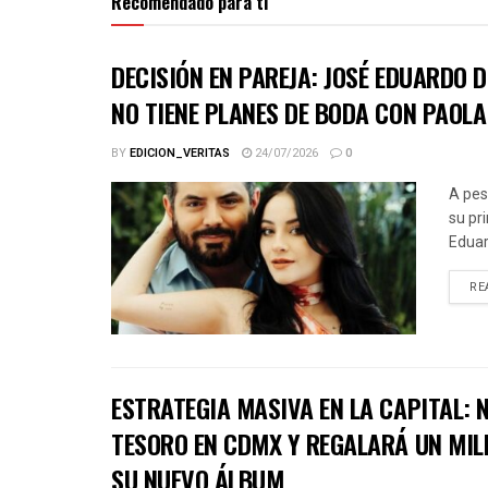
Recomendado para ti
DECISIÓN EN PAREJA: JOSÉ EDUARDO 
NO TIENE PLANES DE BODA CON PAOLA
BY
EDICION_VERITAS
24/07/2026
0
A pes
su pr
Eduar
RE
ESTRATEGIA MASIVA EN LA CAPITAL:
TESORO EN CDMX Y REGALARÁ UN MIL
SU NUEVO ÁLBUM