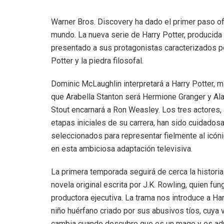
Warner Bros. Discovery ha dado el primer paso of
mundo. La nueva serie de Harry Potter, producida p
presentado a sus protagonistas caracterizados p
Potter y la piedra filosofal.
Dominic McLaughlin interpretará a Harry Potter, m
que Arabella Stanton será Hermione Granger y Ala
Stout encarnará a Ron Weasley. Los tres actores,
etapas iniciales de su carrera, han sido cuidado
seleccionados para representar fielmente al icóni
en esta ambiciosa adaptación televisiva.
La primera temporada seguirá de cerca la historia
novela original escrita por J.K. Rowling, quien fu
productora ejecutiva. La trama nos introduce a Har
niño huérfano criado por sus abusivos tíos, cuya 
cambia cuando descubre que es un mago y es ad