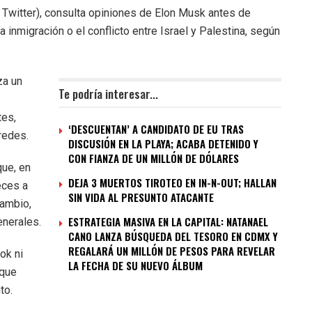
s Twitter), consulta opiniones de Elon Musk antes de
 inmigración o el conflicto entre Israel y Palestina, según
za un
Te podría interesar...
tes,
‘DESCUENTAN’ A CANDIDATO DE EU TRAS
redes.
DISCUSIÓN EN LA PLAYA; ACABA DETENIDO Y
CON FIANZA DE UN MILLÓN DE DÓLARES
que, en
DEJA 3 MUERTOS TIROTEO EN IN-N-OUT; HALLAN
eces a
SIN VIDA AL PRESUNTO ATACANTE
cambio,
ESTRATEGIA MASIVA EN LA CAPITAL: NATANAEL
enerales.
CANO LANZA BÚSQUEDA DEL TESORO EN CDMX Y
REGALARÁ UN MILLÓN DE PESOS PARA REVELAR
ok ni
LA FECHA DE SU NUEVO ÁLBUM
 que
to.