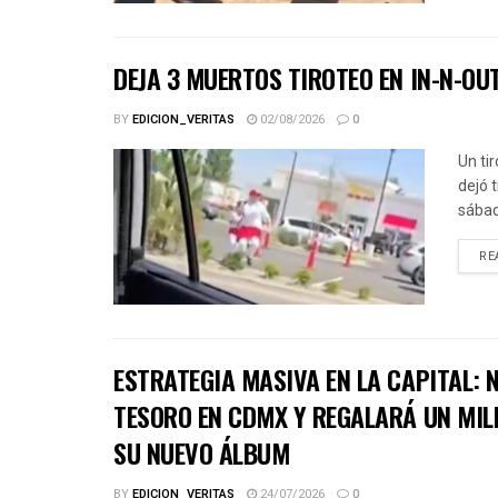
DEJA 3 MUERTOS TIROTEO EN IN-N-OU
BY
EDICION_VERITAS
02/08/2026
0
Un ti
dejó 
sábad
RE
ESTRATEGIA MASIVA EN LA CAPITAL:
TESORO EN CDMX Y REGALARÁ UN MIL
SU NUEVO ÁLBUM
BY
EDICION_VERITAS
24/07/2026
0