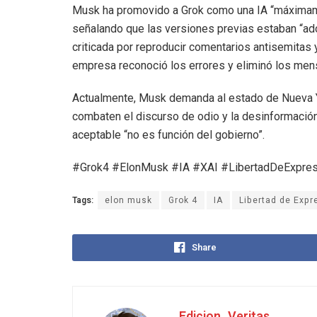
Musk ha promovido a Grok como una IA “máximame
señalando que las versiones previas estaban “adoc
criticada por reproducir comentarios antisemitas y
empresa reconoció los errores y eliminó los men
Actualmente, Musk demanda al estado de Nueva Y
combaten el discurso de odio y la desinformació
aceptable “no es función del gobierno”.
#Grok4 #ElonMusk #IA #XAI #LibertadDeExpres
Tags:
elon musk
Grok 4
IA
Libertad de Expr
Share
Edicion_Veritas