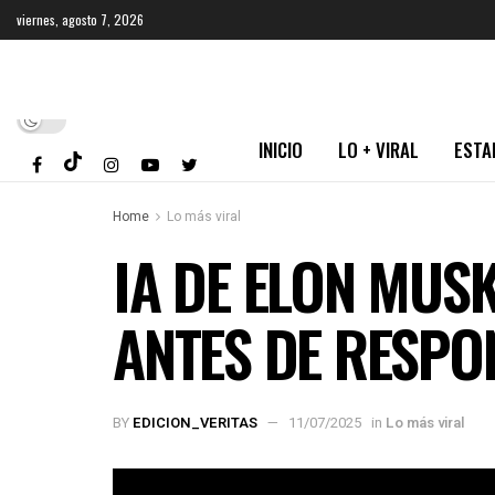
viernes, agosto 7, 2026
INICIO
LO + VIRAL
ESTA
Home
Lo más viral
IA DE ELON MUS
ANTES DE RESP
BY
EDICION_VERITAS
11/07/2025
in
Lo más viral