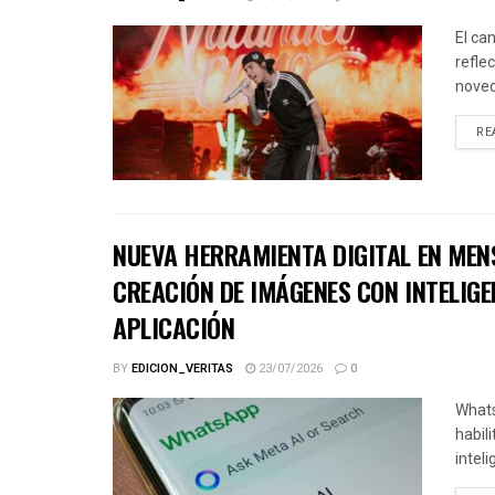
El ca
refle
noved
RE
NUEVA HERRAMIENTA DIGITAL EN MEN
CREACIÓN DE IMÁGENES CON INTELIGE
APLICACIÓN
BY
EDICION_VERITAS
23/07/2026
0
Whats
habil
inteli