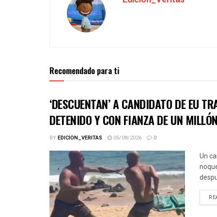
Recomendado para ti
‘DESCUENTAN’ A CANDIDATO DE EU TR
DETENIDO Y CON FIANZA DE UN MILLÓ
BY
EDICION_VERITAS
05/08/2026
0
Un ca
noque
despu
RE