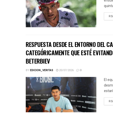
ensue
quinta
RE
RESPUESTA DESDE EL ENTORNO DEL CA
CATEGÓRICAMENTE QUE ESTÉ EVITAND
BETERBIEV
BY
EDICION_VERITAS
20/07/2026
0
El eq
desme
estar
RE