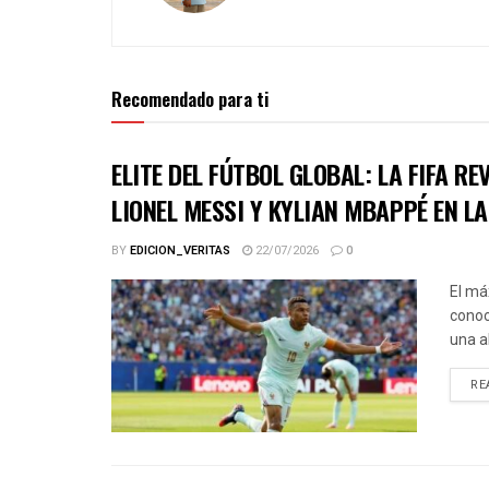
Recomendado para ti
ELITE DEL FÚTBOL GLOBAL: LA FIFA R
LIONEL MESSI Y KYLIAN MBAPPÉ EN L
BY
EDICION_VERITAS
22/07/2026
0
El má
conoc
una a
RE