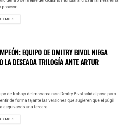
ño dentro de la élite del ciclismo mundial al cruzar la meta en la
 posición...
AD MORE
MPEÓN: EQUIPO DE DMITRY BIVOL NIEGA
O LA DESEADA TRILOGÍA ANTE ARTUR
uipo de trabajo del monarca ruso Dmitry Bivol salió al paso para
ntir de forma tajante las versiones que sugieren que el púgil
ía esquivando una tercera...
AD MORE