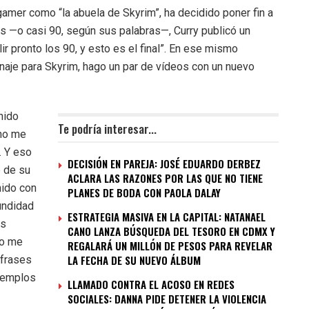
gamer como “la abuela de Skyrim”, ha decidido poner fin a
s —o casi 90, según sus palabras—, Curry publicó un
 pronto los 90, y esto es el final”. En ese mismo
naje para Skyrim, hago un par de vídeos con un nuevo
nido
Te podría interesar...
 no me
. Y eso
DECISIÓN EN PAREJA: JOSÉ EDUARDO DERBEZ
e de su
ACLARA LAS RAZONES POR LAS QUE NO TIENE
nido con
PLANES DE BODA CON PAOLA DALAY
undidad
ESTRATEGIA MASIVA EN LA CAPITAL: NATANAEL
es
CANO LANZA BÚSQUEDA DEL TESORO EN CDMX Y
no me
REGALARÁ UN MILLÓN DE PESOS PARA REVELAR
LA FECHA DE SU NUEVO ÁLBUM
 frases
ejemplos
LLAMADO CONTRA EL ACOSO EN REDES
SOCIALES: DANNA PIDE DETENER LA VIOLENCIA