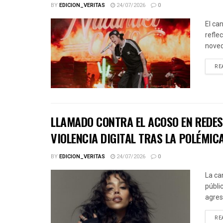
BY
EDICION_VERITAS
24/07/2026
0
El ca
refle
noved
RE
LLAMADO CONTRA EL ACOSO EN REDES 
VIOLENCIA DIGITAL TRAS LA POLÉMICA
BY
EDICION_VERITAS
24/07/2026
0
La ca
públic
agres
RE