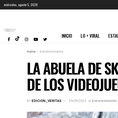
miércoles, agosto 5, 2026
INICIO
LO + VIRAL
ESTA
Home
Entretenimiento
LA ABUELA DE S
DE LOS VIDEOJU
BY
EDICION_VERITAS
29/09/2025
in
Entretenimiento