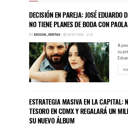
DECISIÓN EN PAREJA: JOSÉ EDUARDO 
NO TIENE PLANES DE BODA CON PAOLA
BY
EDICION_VERITAS
24/07/2026
0
A pes
su pr
Eduar
RE
ESTRATEGIA MASIVA EN LA CAPITAL:
TESORO EN CDMX Y REGALARÁ UN MIL
SU NUEVO ÁLBUM