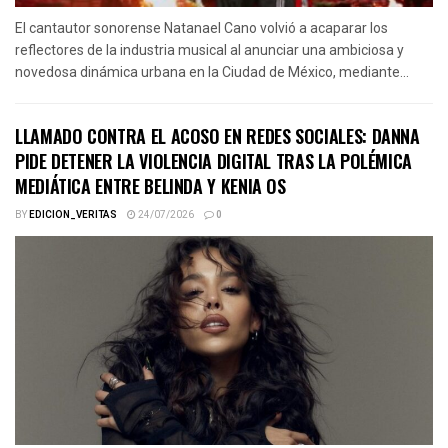
El cantautor sonorense Natanael Cano volvió a acaparar los
reflectores de la industria musical al anunciar una ambiciosa y
novedosa dinámica urbana en la Ciudad de México, mediante...
LLAMADO CONTRA EL ACOSO EN REDES SOCIALES: DANNA
PIDE DETENER LA VIOLENCIA DIGITAL TRAS LA POLÉMICA
MEDIÁTICA ENTRE BELINDA Y KENIA OS
BY
EDICION_VERITAS
24/07/2026
0