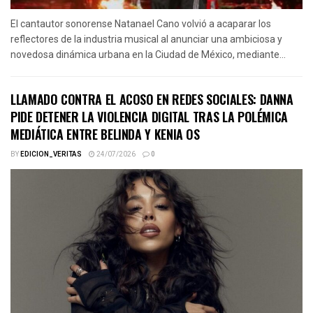
El cantautor sonorense Natanael Cano volvió a acaparar los
reflectores de la industria musical al anunciar una ambiciosa y
novedosa dinámica urbana en la Ciudad de México, mediante...
LLAMADO CONTRA EL ACOSO EN REDES SOCIALES: DANNA
PIDE DETENER LA VIOLENCIA DIGITAL TRAS LA POLÉMICA
MEDIÁTICA ENTRE BELINDA Y KENIA OS
BY
EDICION_VERITAS
24/07/2026
0