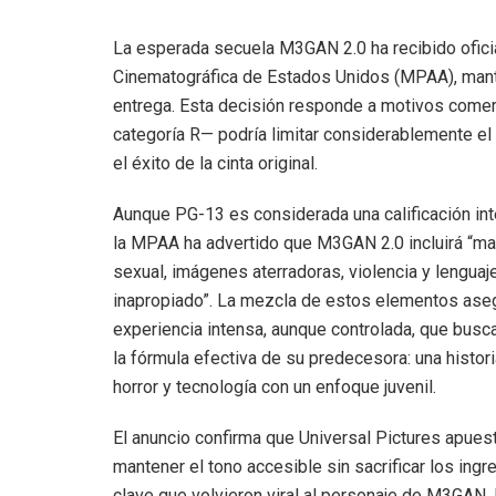
La esperada secuela M3GAN 2.0 ha recibido oficia
Cinematográfica de Estados Unidos (MPAA), mant
entrega. Esta decisión responde a motivos comerc
categoría R— podría limitar considerablemente el
el éxito de la cinta original.
Aunque PG-13 es considerada una calificación in
la MPAA ha advertido que M3GAN 2.0 incluirá “mat
sexual, imágenes aterradoras, violencia y lenguaj
inapropiado”. La mezcla de estos elementos ase
experiencia intensa, aunque controlada, que busca
la fórmula efectiva de su predecesora: una histor
horror y tecnología con un enfoque juvenil.
El anuncio confirma que Universal Pictures apues
mantener el tono accesible sin sacrificar los ingr
clave que volvieron viral al personaje de M3GAN. 