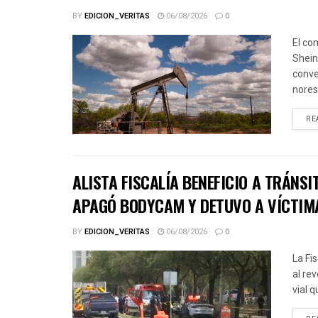
BY
EDICION_VERITAS
06/08/2026
0
El co
Shein
conve
norest
RE
ALISTA FISCALÍA BENEFICIO A TRÁNSI
APAGÓ BODYCAM Y DETUVO A VÍCTIM
BY
EDICION_VERITAS
06/08/2026
0
La Fi
al re
vial 