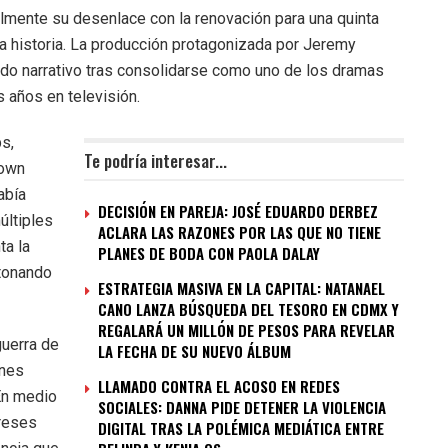
lmente su desenlace con la renovación para una quinta
 la historia. La producción protagonizada por Jeremy
rido narrativo tras consolidarse como uno de los dramas
 años en televisión.
bs,
Te podría interesar...
town
abía
DECISIÓN EN PAREJA: JOSÉ EDUARDO DERBEZ
últiples
ACLARA LAS RAZONES POR LAS QUE NO TIENE
ta la
PLANES DE BODA CON PAOLA DALAY
etonando
ESTRATEGIA MASIVA EN LA CAPITAL: NATANAEL
CANO LANZA BÚSQUEDA DEL TESORO EN CDMX Y
REGALARÁ UN MILLÓN DE PESOS PARA REVELAR
guerra de
LA FECHA DE SU NUEVO ÁLBUM
anes
LLAMADO CONTRA EL ACOSO EN REDES
 En medio
SOCIALES: DANNA PIDE DETENER LA VIOLENCIA
ereses
DIGITAL TRAS LA POLÉMICA MEDIÁTICA ENTRE