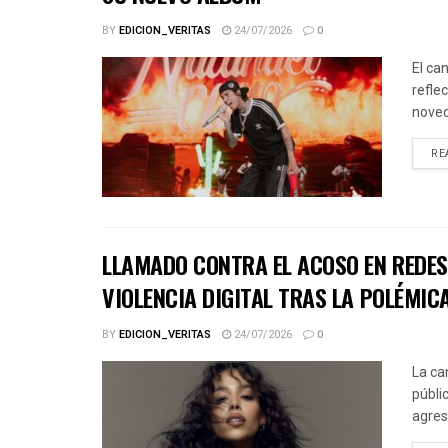
BY
EDICION_VERITAS
24/07/2026
0
El ca
refle
noved
RE
LLAMADO CONTRA EL ACOSO EN REDES 
VIOLENCIA DIGITAL TRAS LA POLÉMICA
BY
EDICION_VERITAS
24/07/2026
0
La ca
públic
agres