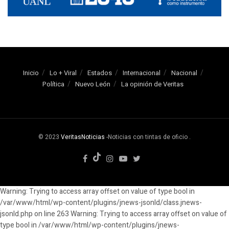
Inicio
Lo + Viral
Estados
Internacional
Nacional
Política
Nuevo León
La opinión de Veritas
© 2023
VeritasNoticias
-Noticias con tintas de oficio
.
Warning: Trying to access array offset on value of type bool in
/var/www/html/wp-content/plugins/jnews-jsonld/class.jnews-
jsonld.php on line 263 Warning: Trying to access array offset on value of
type bool in /var/www/html/wp-content/plugins/jnews-