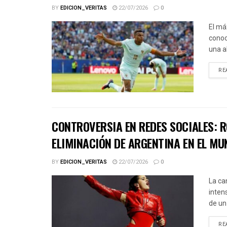
BY
EDICION_VERITAS
22/07/2026
0
El má
conoc
una a
RE
CONTROVERSIA EN REDES SOCIALES: R
ELIMINACIÓN DE ARGENTINA EN EL MU
BY
EDICION_VERITAS
22/07/2026
0
La ca
inten
de un
RE