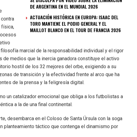
SE DISCULPA POR VIDEO SOBRE LA ELIMINACIÓN
DE ARGENTINA EN EL MUNDIAL 2026
e
ACTUACIÓN HISTÓRICA EN EUROPA: ISAAC DEL
 contra
TORO MANTIENE EL PODIO GENERAL Y EL
física,
MAILLOT BLANCO EN EL TOUR DE FRANCIA 2026
procesos
etivo
filosofía marcial de la responsabilidad individual y el rigor
os de medios que la inercia ganadora constituye el activo
itorio hostil de los 32 mejores del orbe, exigiendo a su
zonas de transición y la efectividad frente al arco que ha
tes de la prensa y la feligresía digital.
omo un catalizador emocional que obliga a los futbolistas a
tica a la de una final continental.
rte, desembarca en el Coloso de Santa Úrsula con la soga
 un planteamiento táctico que contenga el dinamismo por