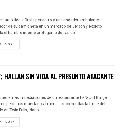
on atribuido a Rusia persiguió a un vendedor ambulante
edor de su camioneta en un mercado de Jersón y explotó
o el hombre intentó protegerse detrás del...
AD MORE
T; HALLAN SIN VIDA AL PRESUNTO ATACANTE
roteo en las inmediaciones de un restaurante In-N-Out Burger
tres personas muertas y al menos cinco heridas la tarde del
o en Twin Falls, Idaho.
AD MORE