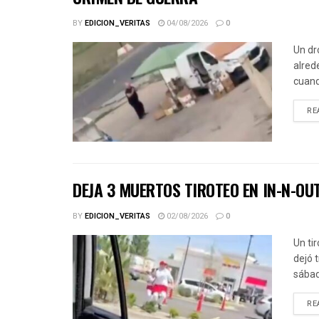
BY
EDICION_VERITAS
04/08/2026
0
Un dr
alred
cuand
RE
DEJA 3 MUERTOS TIROTEO EN IN-N-OU
BY
EDICION_VERITAS
02/08/2026
0
Un ti
dejó 
sábad
RE