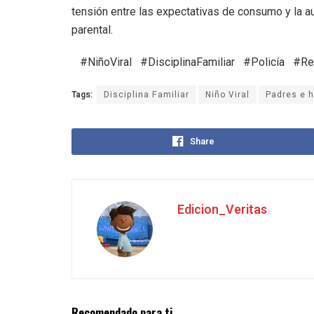
tensión entre las expectativas de consumo y la a
parental.
#NiñoViral #DisciplinaFamiliar #Policía #R
Tags:
Disciplina Familiar
Niño Viral
Padres e h
Share
Edicion_Veritas
Recomendado para ti