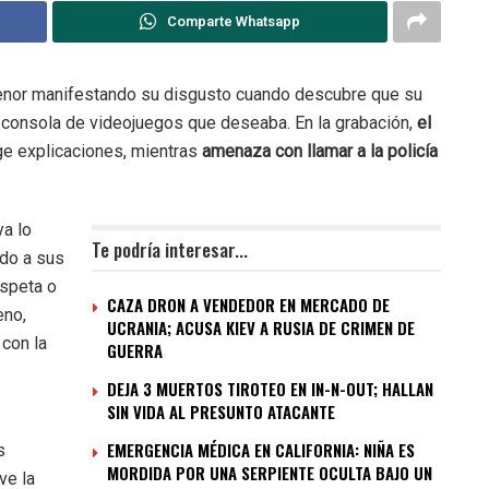
Comparte Whatsapp
menor manifestando su disgusto cuando descubre que su
a consola de videojuegos que deseaba. En la grabación,
el
ge explicaciones, mientras
amenaza con llamar a la policía
ya lo
Te podría interesar...
ido a sus
espeta o
CAZA DRON A VENDEDOR EN MERCADO DE
eno,
UCRANIA; ACUSA KIEV A RUSIA DE CRIMEN DE
 con la
GUERRA
DEJA 3 MUERTOS TIROTEO EN IN-N-OUT; HALLAN
SIN VIDA AL PRESUNTO ATACANTE
EMERGENCIA MÉDICA EN CALIFORNIA: NIÑA ES
s
MORDIDA POR UNA SERPIENTE OCULTA BAJO UN
ve la