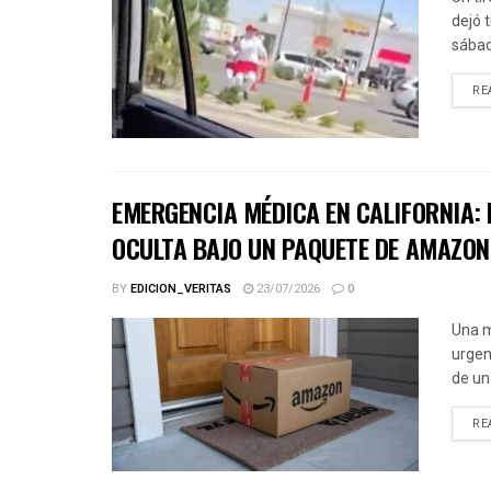
dejó 
sábad
RE
EMERGENCIA MÉDICA EN CALIFORNIA: 
OCULTA BAJO UN PAQUETE DE AMAZON
BY
EDICION_VERITAS
23/07/2026
0
Una m
urgen
de un
RE