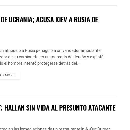
DE UCRANIA; ACUSA KIEV A RUSIA DE
on atribuido a Rusia persiguió a un vendedor ambulante
edor de su camioneta en un mercado de Jersón y explotó
o el hombre intentó protegerse detrás del...
AD MORE
T; HALLAN SIN VIDA AL PRESUNTO ATACANTE
roteo en las inmediaciones de un restaurante In-N-Out Burger