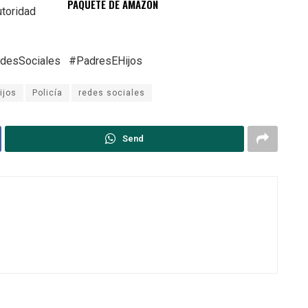
PAQUETE DE AMAZON
utoridad
edesSociales #PadresEHijos
ijos
Policía
redes sociales
Send