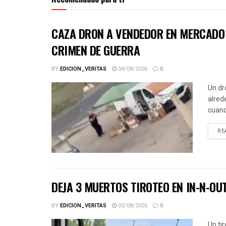
CAZA DRON A VENDEDOR EN MERCADO 
CRIMEN DE GUERRA
BY
EDICION_VERITAS
04/08/2026
0
Un dr
alred
cuand
RE
DEJA 3 MUERTOS TIROTEO EN IN-N-OU
BY
EDICION_VERITAS
02/08/2026
0
Un ti