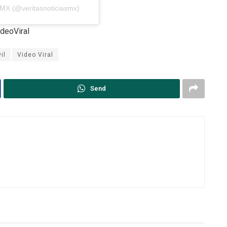
s MX (@veritasnoticiasmx)
deoViral
il
Video Viral
Send