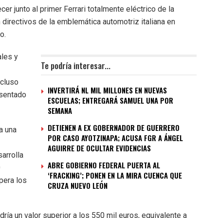
r junto al primer Ferrari totalmente eléctrico de la
on directivos de la emblemática automotriz italiana en
o.
ales y
Te podría interesar...
ncluso
INVERTIRÁ NL MIL MILLONES EN NUEVAS
esentado
ESCUELAS; ENTREGARÁ SAMUEL UNA POR
SEMANA
DETIENEN A EX GOBERNADOR DE GUERRERO
a una
POR CASO AYOTZINAPA; ACUSA FGR A ÁNGEL
AGUIRRE DE OCULTAR EVIDENCIAS
sarrolla
ABRE GOBIERNO FEDERAL PUERTA AL
0
‘FRACKING’; PONEN EN LA MIRA CUENCA QUE
pera los
CRUZA NUEVO LEÓN
ía un valor superior a los 550 mil euros, equivalente a