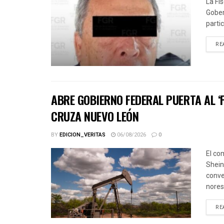
La Fi
Gober
parti
RE
ABRE GOBIERNO FEDERAL PUERTA AL ‘
CRUZA NUEVO LEÓN
BY
EDICION_VERITAS
06/08/2026
0
El co
Shein
conve
norest
RE