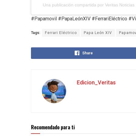
Una publicación compartida por Veritas Noticia
#Papamovil #PapaLeónXIV #FerrariEléctrico #Vi
Tags:
Ferrari Eléctrico
Papa León XIV
Papamov
Share
Edicion_Veritas
Recomendado para ti