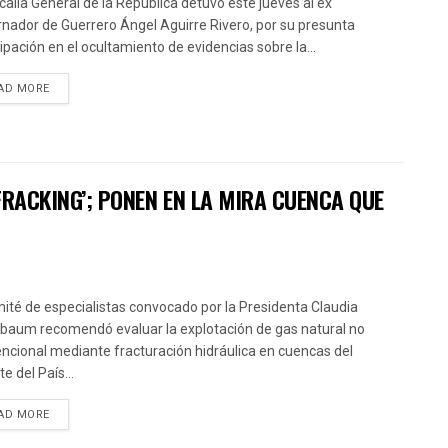
scalía General de la República detuvo este jueves al ex
nador de Guerrero Ángel Aguirre Rivero, por su presunta
cipación en el ocultamiento de evidencias sobre la...
AD MORE
FRACKING’; PONEN EN LA MIRA CUENCA QUE
mité de especialistas convocado por la Presidenta Claudia
baum recomendó evaluar la explotación de gas natural no
ncional mediante fracturación hidráulica en cuencas del
e del País...
AD MORE