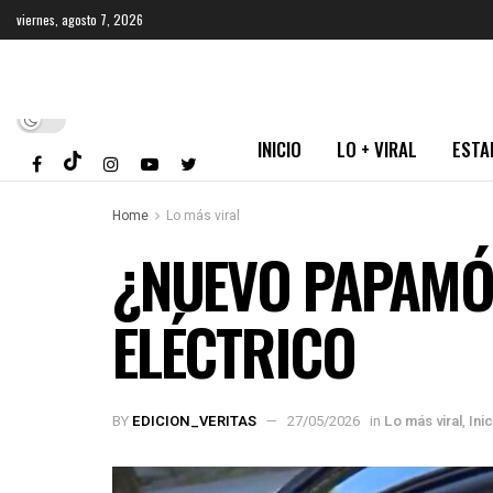
viernes, agosto 7, 2026
INICIO
LO + VIRAL
ESTA
Home
Lo más viral
¿NUEVO PAPAMÓV
ELÉCTRICO
BY
EDICION_VERITAS
27/05/2026
in
Lo más viral
,
Inic