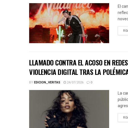
El ca
refle
noved
RE
LLAMADO CONTRA EL ACOSO EN REDES 
VIOLENCIA DIGITAL TRAS LA POLÉMICA
BY
EDICION_VERITAS
24/07/2026
0
La ca
públic
agres
RE