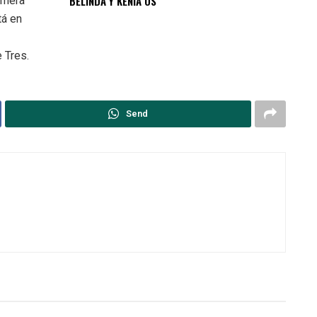
BELINDA Y KENIA OS
imera
tá en
 Tres.
Send