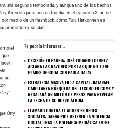
 para una segunda temporada, y aunque uno de los hechos
rry Atreides junto con su familia en el episodio 3, no se
a, por medio de un flashback, cómo Tula Harkonnen es
su prometido y su clan.
n
Te podría interesar...
orrible!
y que
DECISIÓN EN PAREJA: JOSÉ EDUARDO DERBEZ
lacer
ACLARA LAS RAZONES POR LAS QUE NO TIENE
 Me
PLANES DE BODA CON PAOLA DALAY
ue un
ESTRATEGIA MASIVA EN LA CAPITAL: NATANAEL
con
CANO LANZA BÚSQUEDA DEL TESORO EN CDMX Y
Orry”.
REGALARÁ UN MILLÓN DE PESOS PARA REVELAR
LA FECHA DE SU NUEVO ÁLBUM
LLAMADO CONTRA EL ACOSO EN REDES
que Orry
SOCIALES: DANNA PIDE DETENER LA VIOLENCIA
DIGITAL TRAS LA POLÉMICA MEDIÁTICA ENTRE