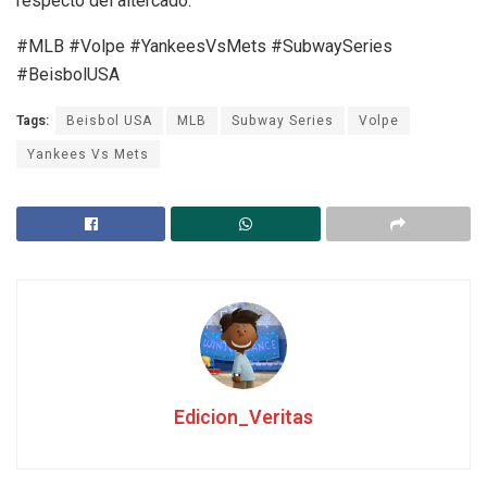
respecto del altercado.
#MLB #Volpe #YankeesVsMets #SubwaySeries
#BeisbolUSA
Tags:
Beisbol USA
MLB
Subway Series
Volpe
Yankees Vs Mets
Edicion_Veritas