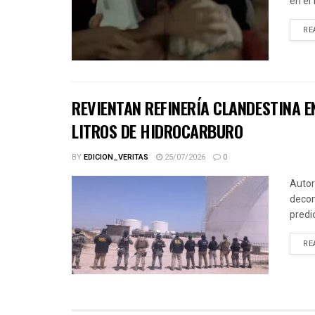
en el
RE
REVIENTAN REFINERÍA CLANDESTINA E
LITROS DE HIDROCARBURO
BY
EDICION_VERITAS
25/07/2026
0
Autor
decom
predi
RE