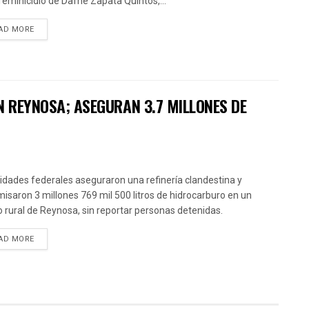
 feminicidio de Dafne Zapata Quintos,...
AD MORE
N REYNOSA; ASEGURAN 3.7 MILLONES DE
idades federales aseguraron una refinería clandestina y
isaron 3 millones 769 mil 500 litros de hidrocarburo en un
o rural de Reynosa, sin reportar personas detenidas.
AD MORE