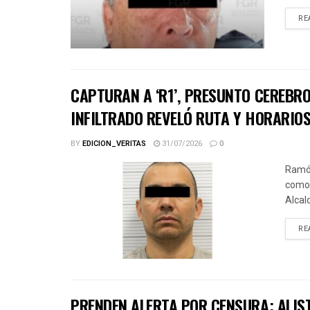
RE
CAPTURAN A ‘R1’, PRESUNTO CEREBRO
INFILTRADO REVELÓ RUTA Y HORARIOS
BY
EDICION_VERITAS
31/07/2026
0
Ramón
como 
Alcal
RE
PRENDEN ALERTA POR CENSURA; ALIS