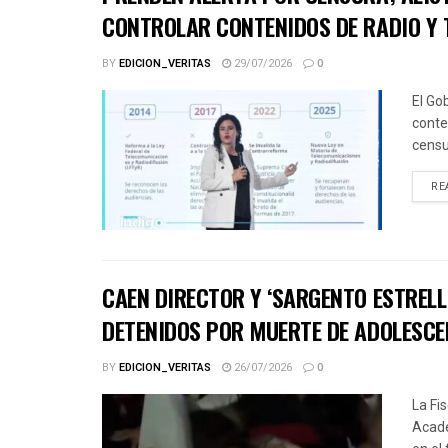
CONTROLAR CONTENIDOS DE RADIO Y 
BY
EDICION_VERITAS
29/07/2026
0
El Go
conte
censu
RE
CAEN DIRECTOR Y ‘SARGENTO ESTRELL
DETENIDOS POR MUERTE DE ADOLESCE
BY
EDICION_VERITAS
26/07/2026
0
La Fi
Acade