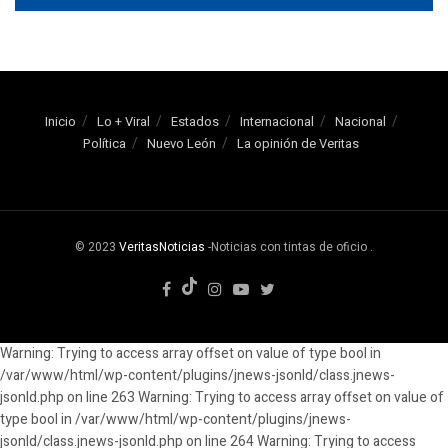
Inicio
Lo + Viral
Estados
Internacional
Nacional
Política
Nuevo León
La opinión de Veritas
© 2023
VeritasNoticias
-Noticias con tintas de oficio
.
Warning: Trying to access array offset on value of type bool in
/var/www/html/wp-content/plugins/jnews-jsonld/class.jnews-
jsonld.php on line 263 Warning: Trying to access array offset on value of
type bool in /var/www/html/wp-content/plugins/jnews-
jsonld/class.jnews-jsonld.php on line 264 Warning: Trying to access