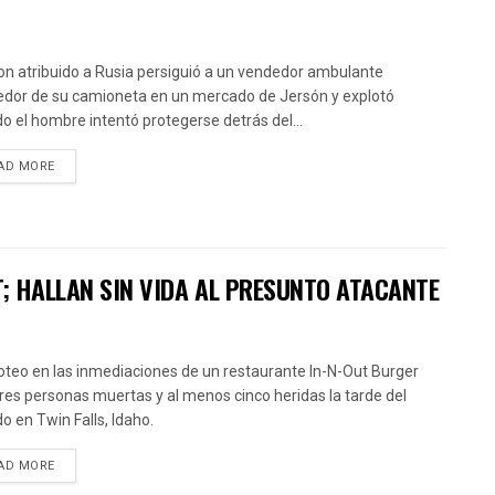
on atribuido a Rusia persiguió a un vendedor ambulante
edor de su camioneta en un mercado de Jersón y explotó
o el hombre intentó protegerse detrás del...
AD MORE
T; HALLAN SIN VIDA AL PRESUNTO ATACANTE
roteo en las inmediaciones de un restaurante In-N-Out Burger
tres personas muertas y al menos cinco heridas la tarde del
o en Twin Falls, Idaho.
AD MORE