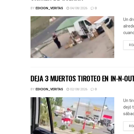
BY
EDICION_VERITAS
04/08/2026
0
Un dr
alred
cuand
RE
DEJA 3 MUERTOS TIROTEO EN IN-N-OU
BY
EDICION_VERITAS
02/08/2026
0
Un ti
dejó 
sábad
RE