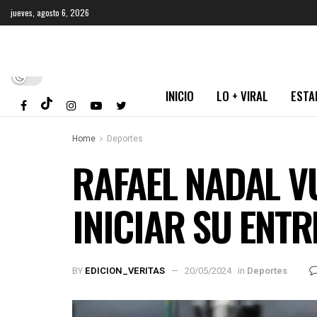
jueves, agosto 6, 2026
INICIO
LO + VIRAL
ESTA
Home
Deportes
RAFAEL NADAL V
INICIAR SU ENT
BY
EDICION_VERITAS
20/05/2024
in
Deportes