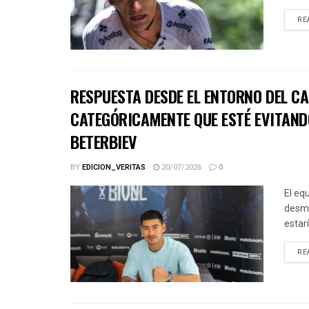
RE
RESPUESTA DESDE EL ENTORNO DEL CA
CATEGÓRICAMENTE QUE ESTÉ EVITAND
BETERBIEV
BY
EDICION_VERITAS
20/07/2026
0
El eq
desme
estar
RE