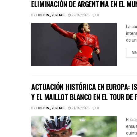
ELIMINACIÓN DE ARGENTINA EN EL MU
BY
EDICION_VERITAS
22/07/2026
0
La ca
inten
de un
RE
ACTUACIÓN HISTÓRICA EN EUROPA: IS
Y EL MAILLOT BLANCO EN EL TOUR DE 
BY
EDICION_VERITAS
21/07/2026
0
El ci
ensue
quinta