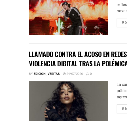
refle
noved
RE
LLAMADO CONTRA EL ACOSO EN REDES 
VIOLENCIA DIGITAL TRAS LA POLÉMICA
BY
EDICION_VERITAS
24/07/2026
0
La ca
públic
agres
RE