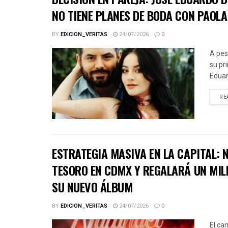
NO TIENE PLANES DE BODA CON PAOLA
BY
EDICION_VERITAS
24/07/2026
0
A pes
su pr
Eduar
RE
ESTRATEGIA MASIVA EN LA CAPITAL:
TESORO EN CDMX Y REGALARÁ UN MIL
SU NUEVO ÁLBUM
BY
EDICION_VERITAS
24/07/2026
0
El ca