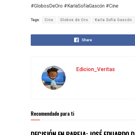
#GlobosDeOro #KarlaSofíaGascón #Cine
Tags:
Cine
Globos de Oro
Karla Sofía Gascón
Share
Edicion_Veritas
Recomendado para ti
DECISIÓN EN PAREJA: JOSÉ EDUARDO 