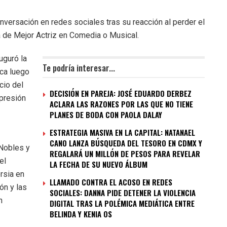
nversación en redes sociales tras su reacción al perder el
a de Mejor Actriz en Comedia o Musical.
uguró la
Te podría interesar...
ca luego
cio del
DECISIÓN EN PAREJA: JOSÉ EDUARDO DERBEZ
xpresión
ACLARA LAS RAZONES POR LAS QUE NO TIENE
PLANES DE BODA CON PAOLA DALAY
ESTRATEGIA MASIVA EN LA CAPITAL: NATANAEL
CANO LANZA BÚSQUEDA DEL TESORO EN CDMX Y
 Nobles y
REGALARÁ UN MILLÓN DE PESOS PARA REVELAR
el
LA FECHA DE SU NUEVO ÁLBUM
ersia en
LLAMADO CONTRA EL ACOSO EN REDES
ón y las
SOCIALES: DANNA PIDE DETENER LA VIOLENCIA
n
DIGITAL TRAS LA POLÉMICA MEDIÁTICA ENTRE
BELINDA Y KENIA OS