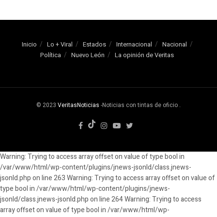
Inicio
Lo + Viral
Estados
Internacional
Nacional
Política
Nuevo León
La opinión de Veritas
© 2023
VeritasNoticias
-Noticias con tintas de oficio
.
Warning: Trying to access array offset on value of type bool in
/var/www/html/wp-content/plugins/jnews-jsonld/class.jnews-
jsonld.php on line 263 Warning: Trying to access array offset on value of
type bool in /var/www/html/wp-content/plugins/jnews-
jsonld/class.jnews-jsonld.php on line 264 Warning: Trying to access
array offset on value of type bool in /var/www/html/wp-