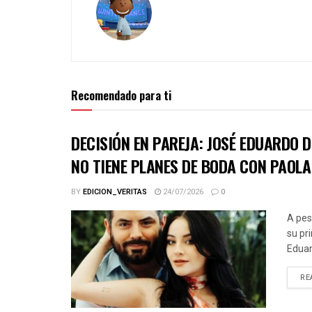
Recomendado para ti
DECISIÓN EN PAREJA: JOSÉ EDUARDO 
NO TIENE PLANES DE BODA CON PAOLA
BY
EDICION_VERITAS
24/07/2026
0
A pes
su pr
Eduar
RE