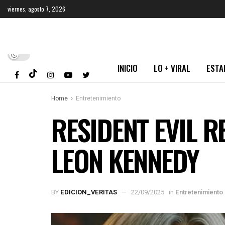
viernes, agosto 7, 2026
INICIO
LO + VIRAL
ESTA
Home
Entretenimiento
RESIDENT EVIL R
LEON KENNEDY
BY
EDICION_VERITAS
22/09/2025
in
Entretenimiento