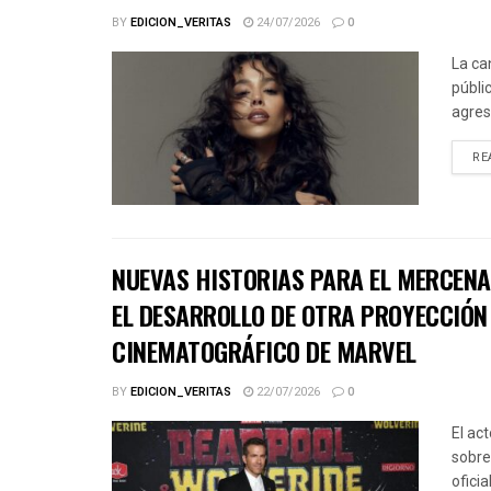
BY
EDICION_VERITAS
24/07/2026
0
La ca
públic
agres
RE
NUEVAS HISTORIAS PARA EL MERCENA
EL DESARROLLO DE OTRA PROYECCIÓN 
CINEMATOGRÁFICO DE MARVEL
BY
EDICION_VERITAS
22/07/2026
0
El ac
sobre
ofici