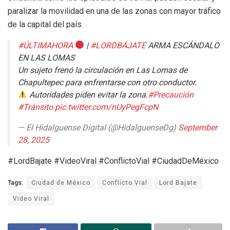
paralizar la movilidad en una de las zonas con mayor tráfico
de la capital del país.
#ÚLTIMAHORA
|
#LORDBÁJATE
ARMA ESCÁNDALO
EN LAS LOMAS
Un sujeto frenó la circulación en Las Lomas de
Chapultepec para enfrentarse con otro conductor.
Autoridades piden evitar la zona.
#Precaución
#Tránsito
pic.twitter.com/nUyPegFcpN
— El Hidalguense Digital (@HidalguenseDg)
September
28, 2025
#LordBajate #VideoViral #ConflictoVial #CiudadDeMéxico
Tags:
Ciudad de México
Conflicto Vial
Lord Bajate
Video Viral