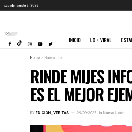
sábado, agosto 8, 2026
INICIO
LO + VIRAL
ESTA
Home
Nuevo León
RINDE MIJES IN
ES EL MEJOR EJ
BY
EDICION_VERITAS
29/09/2025
in
Nuevo León