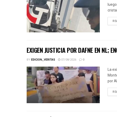
luego
crista
RE
EXIGEN JUSTICIA POR DAFNE EN NL;
BY
EDICION_VERITAS
07/08/2026
0
La ex
Monte
por A
RE