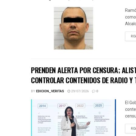
Ramón
como 
Alcal
RE
PRENDEN ALERTA POR CENSURA; ALIS
CONTROLAR CONTENIDOS DE RADIO Y 
BY
EDICION_VERITAS
29/07/2026
0
El Go
conte
censu
RE