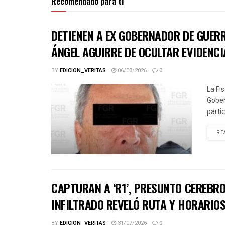
Recomendado para ti
DETIENEN A EX GOBERNADOR DE GUER
ÁNGEL AGUIRRE DE OCULTAR EVIDENCI
BY
EDICION_VERITAS
06/08/2026
0
La Fi
Gober
parti
RE
CAPTURAN A ‘R1’, PRESUNTO CEREBRO
INFILTRADO REVELÓ RUTA Y HORARIOS
BY
EDICION_VERITAS
31/07/2026
0