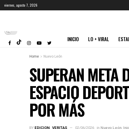
viernes, agosto 7, 2026
INICIO
LO + VIRAL
ESTA
Home
Nuevo León
SUPERAN META D
ESPACIO DEPORT
POR MÁS
BY
EDICION_VERITAS
02/06/2026
in
Nuevo León
,
Ini