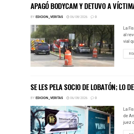
APAGÓ BODYCAM Y DETUVO A VÍCTIM
BY
EDICION_VERITAS
06/08/2026
0
La Fi
al re
vial 
RE
SE LES PELA SOCIO DE LOBATÓN; LO D
BY
EDICION_VERITAS
06/08/2026
0
La Fi
de An
juez d