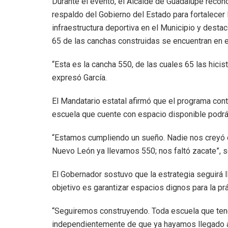
Durante el evento, el Alcalde de Guadalupe recono
respaldo del Gobierno del Estado para fortalecer 
infraestructura deportiva en el Municipio y desta
65 de las canchas construidas se encuentran en e
“Esta es la cancha 550, de las cuales 65 las hicis
expresó García.
El Mandatario estatal afirmó que el programa conti
escuela que cuente con espacio disponible podrá 
“Estamos cumpliendo un sueño. Nadie nos creyó 
Nuevo León ya llevamos 550; nos faltó zacate”, s
El Gobernador sostuvo que la estrategia seguirá l
objetivo es garantizar espacios dignos para la prá
“Seguiremos construyendo. Toda escuela que teng
independientemente de que ya hayamos llegado a 