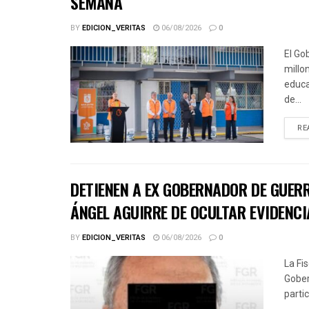
SEMANA
BY
EDICION_VERITAS
06/08/2026
0
El Go
millo
educa
de...
RE
DETIENEN A EX GOBERNADOR DE GUER
ÁNGEL AGUIRRE DE OCULTAR EVIDENCI
BY
EDICION_VERITAS
06/08/2026
0
La Fi
Gober
parti