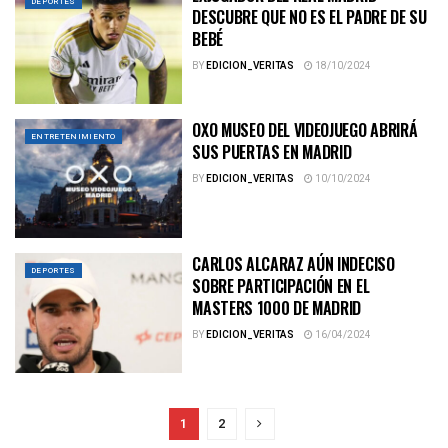
DEPORTES
DESCUBRE QUE NO ES EL PADRE DE SU
BEBÉ
BY
EDICION_VERITAS
18/10/2024
OXO MUSEO DEL VIDEOJUEGO ABRIRÁ
ENTRETENIMIENTO
SUS PUERTAS EN MADRID
BY
EDICION_VERITAS
10/10/2024
CARLOS ALCARAZ AÚN INDECISO
DEPORTES
SOBRE PARTICIPACIÓN EN EL
MASTERS 1000 DE MADRID
BY
EDICION_VERITAS
16/04/2024
1
2