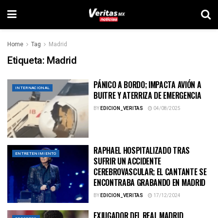
Home
Tag
Madrid
Etiqueta:
Madrid
PÁNICO A BORDO; IMPACTA AVIÓN A
INTERNACIONAL
BUITRE Y ATERRIZA DE EMERGENCIA
BY
EDICION_VERITAS
04/08/2025
RAPHAEL HOSPITALIZADO TRAS
ENTRETENIMIENTO
SUFRIR UN ACCIDENTE
CEREBROVASCULAR; EL CANTANTE SE
ENCONTRABA GRABANDO EN MADRID
BY
EDICION_VERITAS
17/12/2024
EXJUGADOR DEL REAL MADRID