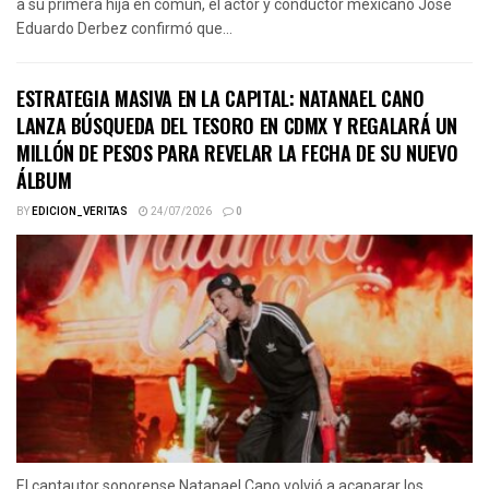
a su primera hija en común, el actor y conductor mexicano José
Eduardo Derbez confirmó que...
ESTRATEGIA MASIVA EN LA CAPITAL: NATANAEL CANO
LANZA BÚSQUEDA DEL TESORO EN CDMX Y REGALARÁ UN
MILLÓN DE PESOS PARA REVELAR LA FECHA DE SU NUEVO
ÁLBUM
BY
EDICION_VERITAS
24/07/2026
0
El cantautor sonorense Natanael Cano volvió a acaparar los