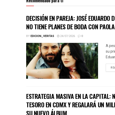
Recomendado para ti
DECISIÓN EN PAREJA: JOSÉ EDUARDO 
NO TIENE PLANES DE BODA CON PAOLA
BY
EDICION_VERITAS
24/07/2026
0
A pes
su pr
Eduar
RE
ESTRATEGIA MASIVA EN LA CAPITAL:
TESORO EN CDMX Y REGALARÁ UN MIL
SU NUEVO ÁLBUM