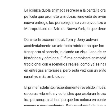
La icónica dupla animada regresa a la pantalla g
película que promete una dosis renovada de aventu
nueva entrega, los personajes se ven envueltos 
Metropolitano de Arte de Nueva York, lo que des
Durante la escena inicial, Tom y Jerry activan
accidentalmente un artefacto misterioso que los
transporta al pasado, iniciando un viaje lleno de 
históricos y cómicos. El filme combinará animaci
tradicional con escenarios reales, como ya se ha
en entregas anteriores, pero esta vez con un enf
narrativo más ambicioso.
El primer adelanto, recientemente revelado, mues
escenas vibrantes y coloridas que capturan la es
los personajes, al tiempo que los coloca en cont
nuevos y sorprendentes. Esta producción busca a