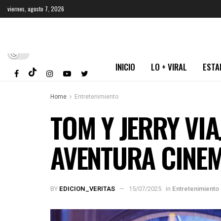
viernes, agosto 7, 2026
INICIO
LO + VIRAL
ESTA
Home
Entretenimiento
TOM Y JERRY VIA
AVENTURA CINE
BY
EDICION_VERITAS
15/07/2025
in
Entretenimiento