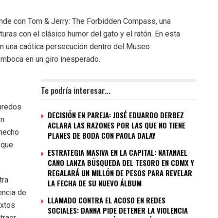
rande con Tom & Jerry: The Forbidden Compass, una
ras con el clásico humor del gato y el ratón. En esta
en una caótica persecución dentro del Museo
emboca en un giro inesperado.
Te podría interesar...
enredos
DECISIÓN EN PAREJA: JOSÉ EDUARDO DERBEZ
ón
ACLARA LAS RAZONES POR LAS QUE NO TIENE
 hecho
PLANES DE BODA CON PAOLA DALAY
oque
ESTRATEGIA MASIVA EN LA CAPITAL: NATANAEL
CANO LANZA BÚSQUEDA DEL TESORO EN CDMX Y
REGALARÁ UN MILLÓN DE PESOS PARA REVELAR
tra
LA FECHA DE SU NUEVO ÁLBUM
encia de
LLAMADO CONTRA EL ACOSO EN REDES
extos
SOCIALES: DANNA PIDE DETENER LA VIOLENCIA
traer