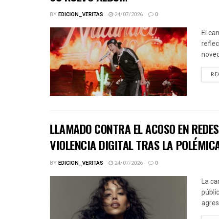
BY
EDICION_VERITAS
24/07/2026
0
El ca
refle
noved
RE
LLAMADO CONTRA EL ACOSO EN REDES 
VIOLENCIA DIGITAL TRAS LA POLÉMICA
BY
EDICION_VERITAS
24/07/2026
0
La ca
públic
agres