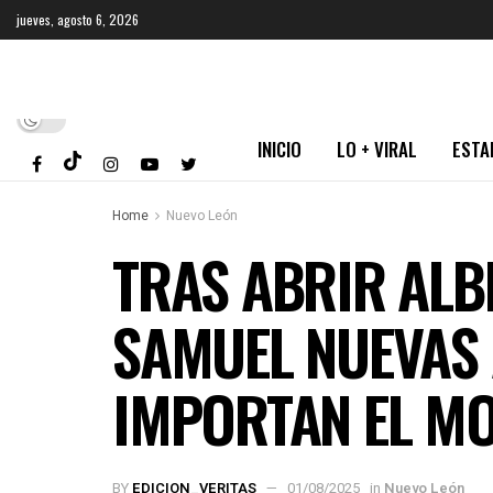
jueves, agosto 6, 2026
INICIO
LO + VIRAL
ESTA
Home
Nuevo León
TRAS ABRIR ALB
SAMUEL NUEVAS 
IMPORTAN EL MO
BY
EDICION_VERITAS
01/08/2025
in
Nuevo León