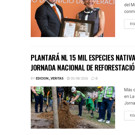
del M
conme
RE
PLANTARÁ NL 15 MIL ESPECIES NATIV
JORNADA NACIONAL DE REFORESTACI
BY
EDICION_VERITAS
05/08/2026
0
Más d
en La
Jorna
RE