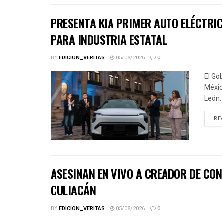
PRESENTA KIA PRIMER AUTO ELÉCTRI
PARA INDUSTRIA ESTATAL
BY
EDICION_VERITAS
05/08/2026
0
El Go
Méxic
León.
RE
ASESINAN EN VIVO A CREADOR DE CONT
CULIACÁN
BY
EDICION_VERITAS
05/08/2026
0