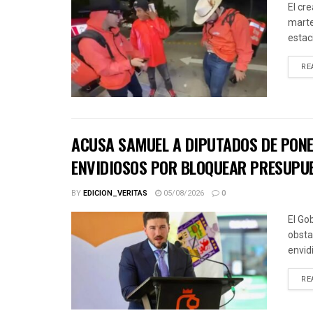
El cr
marte
estac
RE
ACUSA SAMUEL A DIPUTADOS DE PONER
ENVIDIOSOS POR BLOQUEAR PRESUPU
BY
EDICION_VERITAS
05/08/2026
0
El Go
obsta
envid
RE