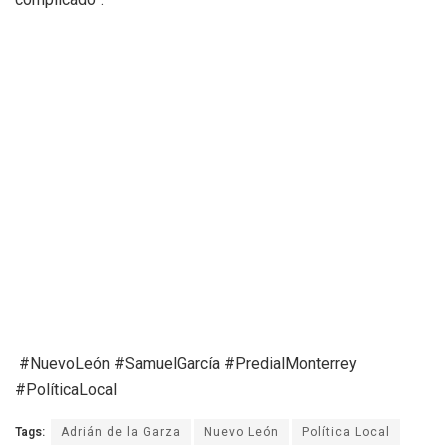
#NuevoLeón #SamuelGarcía #PredialMonterrey
#PolíticaLocal
Tags:
Adrián de la Garza
Nuevo León
Política Local